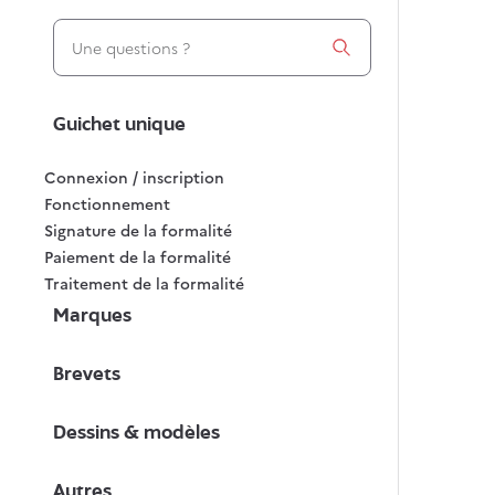
Les filtres suivant vont recharger la page dès leur sél
Guichet unique
Connexion / inscription
Fonctionnement
Signature de la formalité
Paiement de la formalité
Traitement de la formalité
Marques
Brevets
Dessins & modèles
Autres