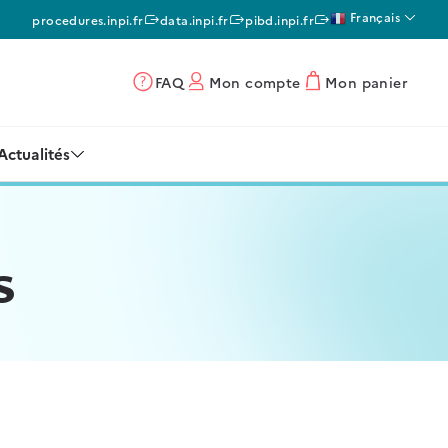
Français
procedures.inpi.fr
data.inpi.fr
pibd.inpi.fr
FAQ
Mon compte
Mon panier
Actualités
s