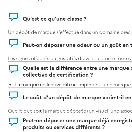
123
résultat(s)
Qu'est ce qu'une classe ?
ection, les nouveaux résultats s'afficheront en fonction des f
Un dépôt de marque s'effectue dans un domaine précis,
Une classe est un regroupement de produits ou de servi
Peut-on déposer une odeur ou un goût en 
retrouver et de désigner plus facilement le ou les doma
Les signes olfactifs ou gustatifs doivent, comme toutes
Il existe 45 classes différentes regroupant des produit
les autres personnes puissent en déterminer l’objet et l
Quelle est la différence entre une marque 
la classification internationale de Nice. Cette classifica
collective de certification ?
Cette condition est techniquement très difficile à remp
Exemple : la classe 25 regroupe les vêtements, les articl
La marque collective dite « simple »
est une marque 
soient protégeables à ce jour
.
respectant un règlement d’usage établi par le propri
Documentation utile :
Le coût d’un dépôt de marque varie-t-il en
La marque collective de certification
est une marque
Télécharger la
classification internationale de Nice
;
respectant un cahier des charges (appelé règlement
Articles similaires
Quelle que soit la marque déposée (un visuel, une assoc
Visionner le tutoriel TM Class sur le
site de l'Office 
contrôle.
de mots…), le
montant de la redevance de dépôt est l
Peut-on déposer une marque déjà enregist
(EUIPO)
.
Les différents types de marque
produits ou services différents ?
Pour les deux catégories, les conditions de dépôt sont