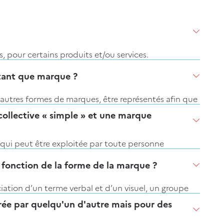
iltres choisis
 pour certains produits et/ou services.
ces, qui permet, dans le cadre du dépôt, de
tant que marque ?
ines concernés.
 autres formes de marques, être représentés afin que
s et services de même nature. Ces 45 classes forment
’étendue.
collective « simple » et une marque
tion n’a aucune valeur juridique.
lir et
ne permet donc pas qu'une odeur ou un goût
es chaussant et la chapellerie.
qui peut être exploitée par toute personne
étaire de la marque.
 fonction de la forme de la marque ?
 qui peut être exploitée par toute personne
 d’usage) homologué, qui instaure un système de
iation d’un terme verbal et d’un visuel, un groupe
de l'Union européenne pour la propriété intellectuelle
e même
.
rée par quelqu'un d'autre mais pour des
 identiques aux
marques « classiques »
déposées à