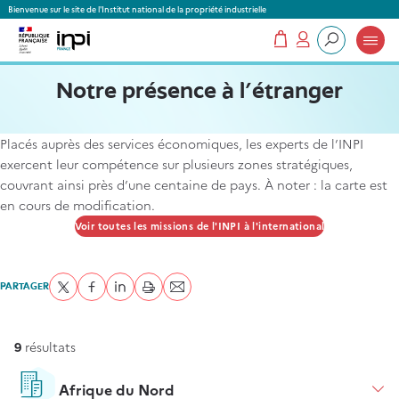
Panneau de gestion des cookies
Bienvenue sur le site de l'Institut national de la propriété industrielle
Mon panier
Mon compte
Que recherchez-vous ?
Notre présence à l'étranger
Placés auprès des services économiques, les experts de l’INPI
exercent leur compétence sur plusieurs zones stratégiques,
couvrant ainsi près d’une centaine de pays. À noter : la carte est
en cours de modification.
Voir toutes les missions de l'INPI à l'international
PARTAGER
Partager sur Twitter
Partager sur Facebook
Partager sur LinkedIn
imprimer
Envoyer par courriel
9
résultats
<p>Placés auprès des services économiques, les e
Afrique du Nord