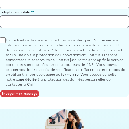
Téléphone mobile
En cochant cette case, vous certifiez accepter que l’INPI recueille les
informations vous concernant afin de répondre à votre demande. Ces
données sont susceptibles d’être utilisées dans le cadre de la mission de
sensibilisation à la protection des innovations de l’Institut. Elles sont
conservées sur les serveurs de l’Institut jusqu’à trois ans après le dernier
contact et sont destinées aux collaborateurs de l’INPI. Vous pouvez
exercer vos droits d’accès, de rectification, d’effacement et d’opposition
en utilisant la rubrique dédiée du
formulaire
. Vous pouvez consulter
notre
page dédiée
à la protection des données personnelles ou
contacter la
Cnil
Section
Contactez-
nous