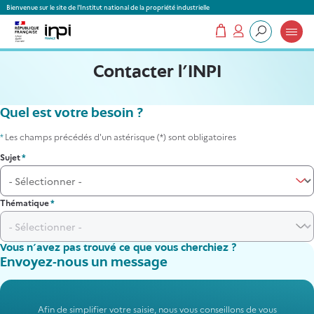
Panneau de gestion des cookies
Bienvenue sur le site de l'Institut national de la propriété industrielle
Mon panier
Mon compte
Que recherchez-vous ?
Contacter l’INPI
Section
Quel est votre besoin ?
Besoin
*
Les champs précédés d'un astérisque (*) sont obligatoires
Sujet
Thématique
Vous n'avez pas trouvé ce que vous cherchiez ?
Section
Envoyez
Envoyez-nous un message
formulaire
message
Afin de simplifier votre saisie, nous vous conseillons de vous