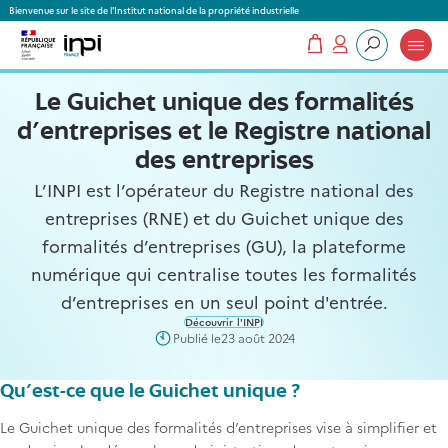
Panneau de gestion des cookies
Bienvenue sur le site de l'Institut national de la propriété industrielle
Mon panier
Mon compte
Que recherchez-vous ?
Le Guichet unique des formalités
d’entreprises et le Registre national
des entreprises
L’INPI est l’opérateur du Registre national des
entreprises (RNE) et du Guichet unique des
formalités d’entreprises (GU), la plateforme
numérique qui centralise toutes les formalités
d’entreprises en un seul point d'entrée.
Découvrir l'INPI
Publié le
23 août 2024
Qu'est-ce que le Guichet unique ?
Le Guichet unique des formalités d’entreprises vise à simplifier et