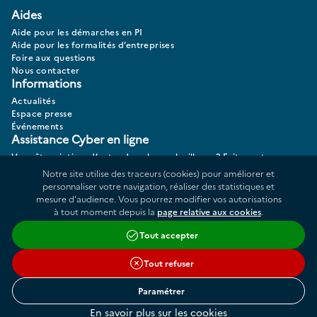
Aides
Aide pour les démarches en PI
Aide pour les formalités d’entreprises
Foire aux questions
Nous contacter
Informations
Actualités
Espace presse
Événements
Assistance Cyber en ligne
Vous êtes victime d’actes de cybermalveillance? Faites votre
diagnostic 17CYBER.
Notre site utilise des traceurs (cookies) pour améliorer et
personnaliser votre navigation, réaliser des statistiques et
mesure d'audience. Vous pourrez modifier vos autorisations
à tout moment depuis la
page relative aux cookies
.
Données personnelles
Plan du site
Tout accepter
Répertoire des informations publiques
Accessibilité : partiellement conforme
Tout refuser
Cookies
Liens utiles
Conditions générales d'utilisation
Paramétrer
Mentions légales
En savoir plus sur les cookies
Gestion des cookies