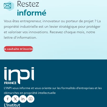
Restez
informé
Vous êtes entrepreneur, innovateur ou porteur de projet ? La
propriété industrielle est un levier stratégique pour protéger
et valoriser vos innovations. Recevez chaque mois, notre
lettre d’information.
Je souhaite m’inscrire
L'INPI vous informe et vous oriente sur les formalités d’entreprises et les
démarches en propriété intellectuelle
Facebook
Twitter
Linked In
Youtube
L'Institut