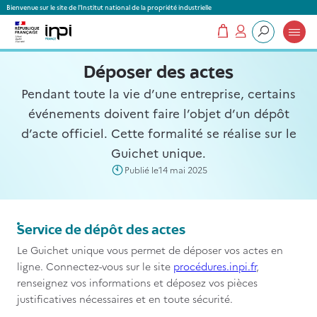
Panneau de gestion des cookies
Bienvenue sur le site de l'Institut national de la propriété industrielle
Mon panier
Mon compte
Que recherchez-vous ?
Déposer des actes
Pendant toute la vie d’une entreprise, certains
événements doivent faire l’objet d’un dépôt
d’acte officiel. Cette formalité se réalise sur le
Guichet unique.
Publié le
14 mai 2025
Titre
Service de dépôt des actes
Contenu
Le Guichet unique vous permet de déposer vos actes en
ligne. Connectez-vous sur le site
procédures.inpi.fr
,
renseignez vos informations et déposez vos pièces
justificatives nécessaires et en toute sécurité.