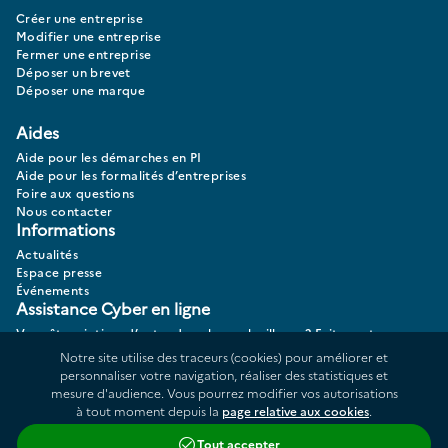
Créer une entreprise
Modifier une entreprise
Fermer une entreprise
Déposer un brevet
Déposer une marque
Aides
Aide pour les démarches en PI
Aide pour les formalités d’entreprises
Foire aux questions
Nous contacter
Informations
Actualités
Espace presse
Événements
Assistance Cyber en ligne
Vous êtes victime d’actes de cybermalveillance? Faites votre
diagnostic 17CYBER.
Notre site utilise des traceurs (cookies) pour améliorer et
personnaliser votre navigation, réaliser des statistiques et
mesure d'audience. Vous pourrez modifier vos autorisations
à tout moment depuis la
page relative aux cookies
.
Données personnelles
Plan du site
Tout accepter