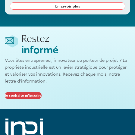
ne couvrira que les catégories explicitement mentionnées lors de
En savoir plus
votre dépôt. Prenez le temps d’identifier clairement vos besoins
afin de maximiser l’efficacité de votre enregistrement.
Cet article était-il utile ?
Oui
Non
Restez
informé
Vous êtes entrepreneur, innovateur ou porteur de projet ? La
propriété industrielle est un levier stratégique pour protéger
et valoriser vos innovations. Recevez chaque mois, notre
lettre d’information.
Je souhaite m’inscrire