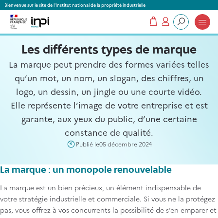
Panneau de gestion des cookies
Bienvenue sur le site de l'Institut national de la propriété industrielle
Mon panier
Mon compte
Que recherchez-vous ?
Les différents types de marque
La marque peut prendre des formes variées telles
qu’un mot, un nom, un slogan, des chiffres, un
logo, un dessin, un jingle ou une courte vidéo.
Elle représente l’image de votre entreprise et est
garante, aux yeux du public, d’une certaine
constance de qualité.
Publié le
05 décembre 2024
La marque : un monopole renouvelable
La marque est un bien précieux, un élément indispensable de
votre stratégie industrielle et commerciale. Si vous ne la protégez
pas, vous offrez à vos concurrents la possibilité de s’en emparer et