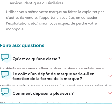
services identiques ou similaires.
Utilisez vous-même votre marque ou faites-la exploiter par
d’autres (la vendre, l'apporter en société, en concéder
l'exploitation, etc.) sinon vous risquez de perdre votre
monopole.
Foire aux questions
FAQ
Qu'est ce qu'une classe ?
Items
Un dépôt de marque s'effectue dans un domaine précis, pour
Le coût d’un dépôt de marque varie-t-il en
certains produits et/ou services.
fonction de la forme de la marque ?
Une classe est un regroupement de produits ou de services, qui
Quelle que soit la marque déposée (un visuel, une association d’un
permet, dans le cadre du dépôt, de retrouver et de désigner plus
terme verbal et d’un visuel, un groupe de mots…), le
montant de la
Comment déposer à plusieurs ?
facilement le ou les domaines concernés.
redevance de dépôt est le même
.
S'il existe plusieurs déposants, il est nécessaire de désigner un
Il existe 45 classes différentes regroupant des produits et services
mandataire : cela peut être un professionnel (
Conseil en propriété
de même nature. Ces 45 classes forment la classification
Articles similaires