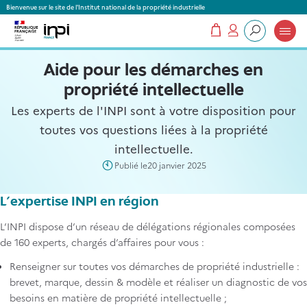
Panneau de gestion des cookies
Bienvenue sur le site de l'Institut national de la propriété industrielle
Mon panier
Mon compte
Que recherchez-vous ?
Aide pour les démarches en
propriété intellectuelle
Les experts de l'INPI sont à votre disposition pour
toutes vos questions liées à la propriété
intellectuelle.
Publié le
20 janvier 2025
L'expertise INPI en région
L’INPI dispose d’un réseau de délégations régionales composées
de 160 experts, chargés d’affaires pour vous :
Renseigner sur toutes vos démarches de propriété industrielle :
brevet, marque, dessin & modèle et réaliser un diagnostic de vos
besoins en matière de propriété intellectuelle ;