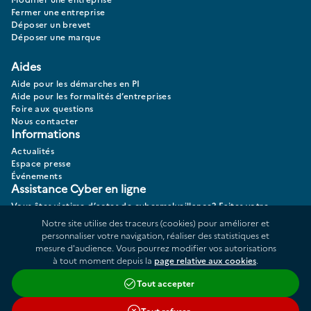
Fermer une entreprise
Déposer un brevet
Déposer une marque
Aides
Aide pour les démarches en PI
Aide pour les formalités d’entreprises
Foire aux questions
Nous contacter
Informations
Actualités
Espace presse
Événements
Assistance Cyber en ligne
Vous êtes victime d’actes de cybermalveillance? Faites votre
diagnostic 17CYBER.
Notre site utilise des traceurs (cookies) pour améliorer et
personnaliser votre navigation, réaliser des statistiques et
mesure d'audience. Vous pourrez modifier vos autorisations
à tout moment depuis la
page relative aux cookies
.
Données personnelles
Plan du site
Tout accepter
Répertoire des informations publiques
Accessibilité : partiellement conforme
Tout refuser
Cookies