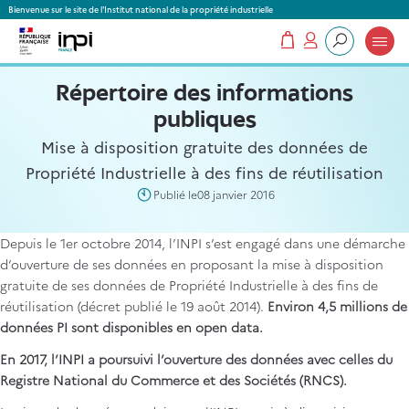
Panneau de gestion des cookies
Bienvenue sur le site de l'Institut national de la propriété industrielle
Mon panier
Mon compte
Que recherchez-vous ?
Répertoire des informations
publiques
Mise à disposition gratuite des données de
Propriété Industrielle à des fins de réutilisation
Publié le
08 janvier 2016
Depuis le 1er octobre 2014, l’INPI s’est engagé dans une démarche
d’ouverture de ses données en proposant la mise à disposition
gratuite de ses données de Propriété Industrielle à des fins de
réutilisation (décret publié le 19 août 2014).
Environ 4,5 millions de
données PI sont disponibles en open data.
En 2017, l’INPI a poursuivi l’ouverture des données avec celles du
Registre National du Commerce et des Sociétés (RNCS).