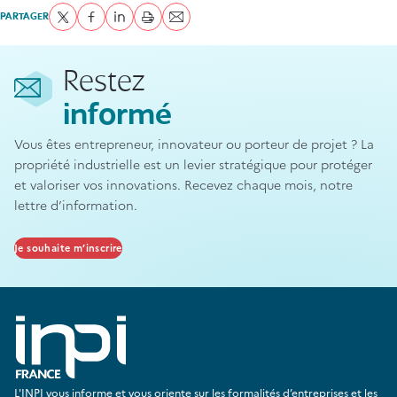
PARTAGER
Partager sur Twitter
Partager sur Facebook
Partager sur LinkedIn
imprimer
Envoyer par courriel
Restez
informé
Vous êtes entrepreneur, innovateur ou porteur de projet ? La
propriété industrielle est un levier stratégique pour protéger
et valoriser vos innovations. Recevez chaque mois, notre
lettre d’information.
Je souhaite m’inscrire
L'INPI vous informe et vous oriente sur les formalités d’entreprises et les