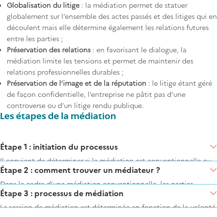
Globalisation du litige
: la médiation permet de statuer
globalement sur l’ensemble des actes passés et des litiges qui en
découlent mais elle détermine également les relations futures
entre les parties ;
Préservation des relations
: en favorisant le dialogue, la
médiation limite les tensions et permet de maintenir des
relations professionnelles durables ;
Préservation de l’image et de la réputation
: le litige étant géré
de façon confidentielle, l’entreprise ne pâtit pas d’une
controverse ou d’un litige rendu publique.
Les étapes de la médiation
Items
Étape 1 : initiation du processus
Il convient de déterminer si la médiation est conventionnelle ou
Étape 2 : comment trouver un médiateur ?
judiciaire :
Dans le cadre d’une médiation conventionnelle, les parties
La médiation conventionnelle
, indépendante de toute
Étape 3 : processus de médiation
s'accordent sur le
choix d'un médiateur
. Il existe différents
procédure judiciaire, est à l’initiative des parties et est
centres qui regroupent des médiateurs. Voici trois institutions qui
La session de médiation est déterminée en fonction de la volonté
organisée par une « convention de médiation ». Dans cette