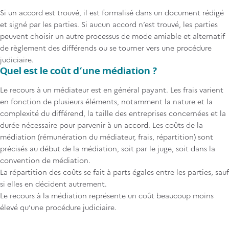
peuvent vous aider à trouver un médiateur :
des parties et du périmètre du litige. Le médiateur est libre de
convention, les parties précisent le cadre de la médiation
Si un accord est trouvé, il est formalisé dans un document rédigé
fixer le cadre temporel et spatial de la médiation. Souvent, le
(choix du médiateur, les durée et lieu des rencontres, le coût
Le médiateur des entreprises
;
et signé par les parties. Si aucun accord n’est trouvé, les parties
médiateur organise des rencontres individuelles avec chaque
de la médiation, la confidentialité des informations dévoilées
Le centre de l'arbitrage et de médiation de l'OMPI
;
peuvent choisir un autre processus de mode amiable et alternatif
partie. Puis, un rendez-vous en « plénière » a lieu : le médiateur et
en médiation, etc.) ;
Le centre de médiation de l’EUIPO
(il faut qu’au moins un titre
de règlement des différends ou se tourner vers une procédure
les parties se rencontrent. Le cadencement des rencontres aura
La médiation judiciaire
intervient au cours d’une procédure
de PI de l’Union européenne géré par l’EUIPO soit concerné
judiciaire.
été préalablement déterminé dans la convention de médiation
judiciaire. Le magistrat suggère aux parties d’initier une
par la médiation pour faire appel à ce centre) ;
(voir étape 1). Généralement, le processus de médiation dure
Quel est le coût d’une médiation ?
médiation. Si les parties acceptent, le magistrat nomme le
L’annuaire des Conseils en propriété industrielle
formés à la
environ six mois. Mais la médiation peut s’effectuer à la demande
médiateur. La médiation est alors encadrée par des délais
médiation.
Le recours à un médiateur est en général payant. Les frais varient
des parties dans un délai très court (48 heures par exemple).
légaux (trois mois renouvelables une fois).
en fonction de plusieurs éléments, notamment la nature et la
complexité du différend, la taille des entreprises concernées et la
durée nécessaire pour parvenir à un accord. Les coûts de la
médiation (rémunération du médiateur, frais, répartition) sont
précisés au début de la médiation, soit par le juge, soit dans la
convention de médiation.
La répartition des coûts se fait à parts égales entre les parties, sauf
si elles en décident autrement.
Le recours à la médiation représente un coût beaucoup moins
élevé qu’une procédure judiciaire.