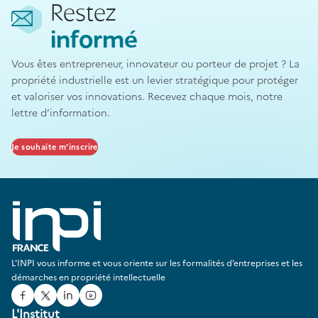
Restez
informé
Vous êtes entrepreneur, innovateur ou porteur de projet ? La
propriété industrielle est un levier stratégique pour protéger
et valoriser vos innovations. Recevez chaque mois, notre
lettre d’information.
Je souhaite m’inscrire
L'INPI vous informe et vous oriente sur les formalités d’entreprises et les
démarches en propriété intellectuelle
Facebook
Twitter
Linked In
Youtube
L'Institut