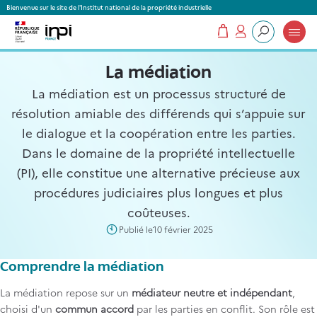
Panneau de gestion des cookies
Bienvenue sur le site de l'Institut national de la propriété industrielle
Mon panier
Mon compte
Que recherchez-vous ?
La médiation
La médiation est un processus structuré de
résolution amiable des différends qui s’appuie sur
le dialogue et la coopération entre les parties.
Dans le domaine de la propriété intellectuelle
(PI), elle constitue une alternative précieuse aux
procédures judiciaires plus longues et plus
coûteuses.
Publié le
10 février 2025
Comprendre la médiation
La médiation repose sur un
médiateur neutre et indépendant
,
choisi d'un
commun accord
par les parties en conflit. Son rôle est