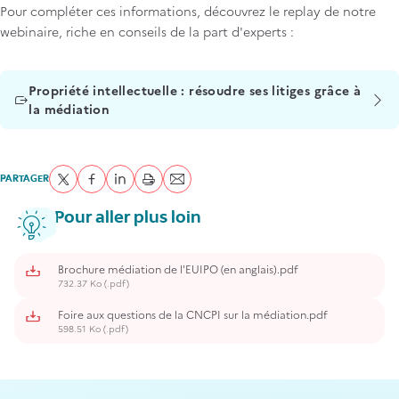
Pour compléter ces informations, découvrez le replay de notre
webinaire, riche en conseils de la part d'experts :
Titre
Propriété intellectuelle : résoudre ses litiges grâce à
la médiation
PARTAGER
Partager sur Twitter
Partager sur Facebook
Partager sur LinkedIn
imprimer
Envoyer par courriel
Pour aller plus loin
Brochure médiation de l'EUIPO (en anglais).pdf
732.37 Ko (.pdf)
Foire aux questions de la CNCPI sur la médiation.pdf
598.51 Ko (.pdf)