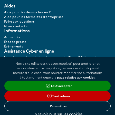
Aides
Aide pour les démarches en PI
Aide pour les formalités d’entreprises
Foire aux questions
Nous contacter
Informations
Actualités
Espace presse
Événements
Assistance Cyber en ligne
Vous êtes victime d’actes de cybermalveillance? Faites votre
diagnostic 17CYBER.
Notre site utilise des traceurs (cookies) pour améliorer et
personnaliser votre navigation, réaliser des statistiques et
mesure d'audience. Vous pourrez modifier vos autorisations
à tout moment depuis la
page relative aux cookies
.
Données personnelles
Plan du site
Tout accepter
Répertoire des informations publiques
Accessibilité : partiellement conforme
Tout refuser
Cookies
Liens utiles
Conditions générales d'utilisation
Paramétrer
Mentions légales
Sommaire
En savoir plus sur les cookies
Gestion des cookies