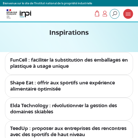
Panneau de gestion des cookies
Bienvenue sur le site de l'Institut national de la propriété industrielle
Mon panier
Mon compte
Que recherchez-vous ?
Inspirations
FunCell : faciliter la substitution des emballages en
plastique à usage unique
Shape Eat : offrir aux sportifs une expérience
alimentaire optimisée
Elda Technology : révolutionner la gestion des
domaines skiables
TeedUp : proposer aux entreprises des rencontres
avec des sportifs de haut niveau