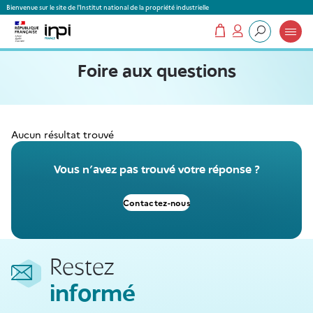
Panneau de gestion des cookies
Bienvenue sur le site de l'Institut national de la propriété industrielle
Mon panier
Mon compte
Que recherchez-vous ?
Foire aux questions
Aucun résultat trouvé
Vous n'avez pas trouvé votre réponse ?
Contactez-nous
Restez
informé