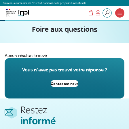
Panneau de gestion des cookies
Bienvenue sur le site de l'Institut national de la propriété industrielle
Mon panier
Mon compte
Que recherchez-vous ?
Foire aux questions
Aucun résultat trouvé
Vous n'avez pas trouvé votre réponse ?
Contactez-nous
Restez
informé