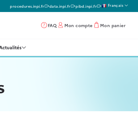
Français
procedures.inpi.fr
data.inpi.fr
pibd.inpi.fr
FAQ
Mon compte
Mon panier
Actualités
s