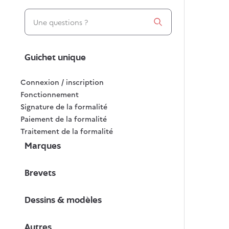
Les filtres suivant vont recharger la page dès leur sél
Guichet unique
Connexion / inscription
Fonctionnement
Signature de la formalité
Paiement de la formalité
Traitement de la formalité
Marques
Brevets
Dessins & modèles
Autres