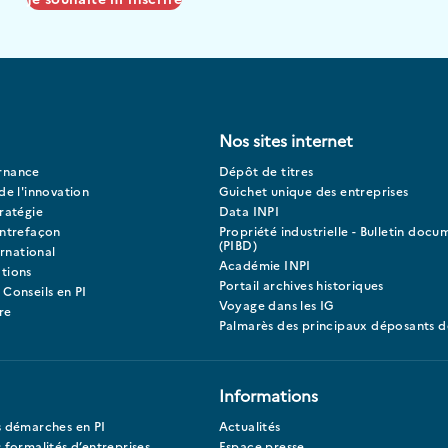
Nos sites internet
rnance
Dépôt de titres
de l'innovation
Guichet unique des entreprises
ratégie
Data INPI
ontrefaçon
Propriété industrielle - Bulletin docu
(PIBD)
ernational
Académie INPI
tions
Portail archives historiques
 Conseils en PI
Voyage dans les IG
re
Palmarès des principaux déposants d
Informations
s démarches en PI
Actualités
 formalités d’entreprises
Espace presse