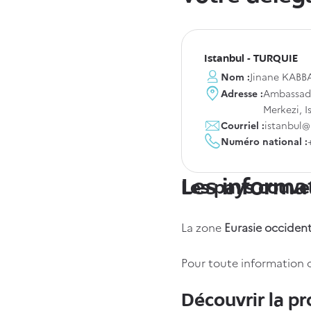
Ville
Istanbul - TURQUIE
Nom :
Jinane KABB
Adresse :
Ambassade
Merkezi, I
Courriel :
istanbul@i
Numéro national :
Les informa
Les pays couve
La zone
Eurasie occiden
Pour toute information 
Découvrir la pr