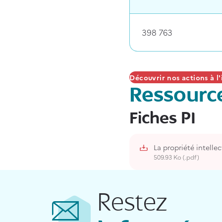
398 763
Découvrir nos actions à l'
Ressourc
Fiches PI
La propriété intelle
509.93 Ko (.pdf)
Restez