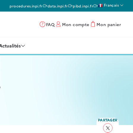
Français
procedures.inpi.fr
data.inpi.fr
pibd.inpi.fr
FAQ
Mon compte
Mon panier
Actualités
s
PARTAGER
Partager sur 