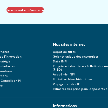
Je souhaite m’inscrire
Nos sites internet
rnance
Dépôt de titres
de l'innovation
Guichet unique des entreprises
ratégie
Data INPI
ontrefaçon
Propriété industrielle - Bulletin docu
(PIBD)
ernational
Académie INPI
tions
Portail archives historiques
 Conseils en PI
Voyage dans les IG
re
Palmarès des principaux déposants d
Informations