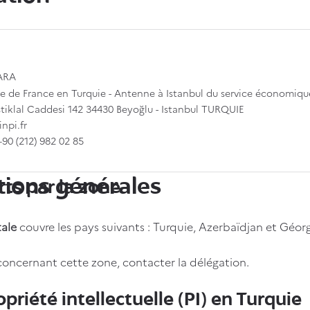
ARA
 de France en Turquie - Antenne à Istanbul du service économique
stiklal Caddesi 142 34430 Beyoğlu - Istanbul TURQUIE
npi.fr
+90 (212) 982 02 85
tions générales
rts par la zone
tale
couvre les pays suivants : Turquie, Azerbaïdjan et Géorg
concernant cette zone, contacter la délégation.
opriété intellectuelle (PI) en Turquie