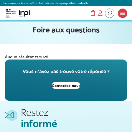
Panneau de gestion des cookies
Bienvenue sur le site de l'Institut national de la propriété industrielle
Mon panier
Mon compte
Que recherchez-vous ?
Foire aux questions
Aucun résultat trouvé
Vous n'avez pas trouvé votre réponse ?
Contactez-nous
Restez
informé