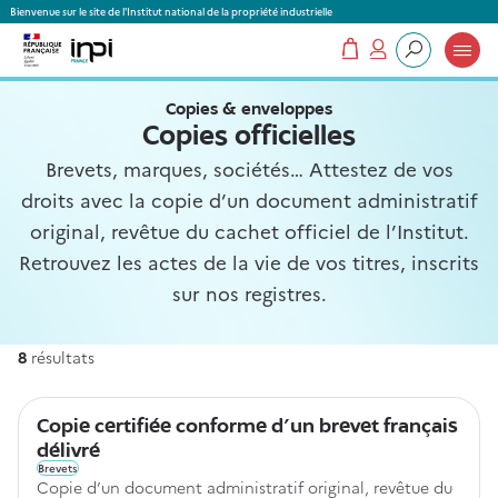
Panneau de gestion des cookies
Bienvenue sur le site de l'Institut national de la propriété industrielle
Mon panier
Mon compte
Que recherchez-vous ?
Copies & enveloppes
Copies officielles
Brevets, marques, sociétés… Attestez de vos
droits avec la copie d’un document administratif
original, revêtue du cachet officiel de l’Institut.
Retrouvez les actes de la vie de vos titres, inscrits
sur nos registres.
8
résultats
8
Copie certifiée conforme d'un brevet français
délivré
Brevets
Copie d’un document administratif original, revêtue du