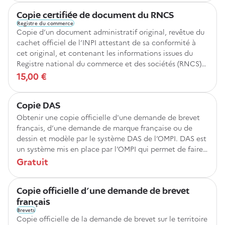
Copie certifiée de document du RNCS
Registre du commerce
Copie d’un document administratif original, revêtue du
cachet officiel de l’INPI attestant de sa conformité à
cet original, et contenant les informations issues du
Registre national du commerce et des sociétés (RNCS)
centralisant toutes les sociétés immatriculées en France.
15,00 €
Copie DAS
Obtenir une copie officielle d'une demande de brevet
français, d’une demande de marque française ou de
dessin et modèle par le système DAS de l’OMPI. DAS est
un système mis en place par l’OMPI qui permet de faire
valoir un droit de priorité auprès des offices partenaires.
Gratuit
Copie officielle d'une demande de brevet
français
Brevets
Copie officielle de la demande de brevet sur le territoire