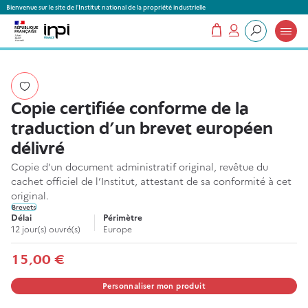
Panneau de gestion des cookies
Bienvenue sur le site de l'Institut national de la propriété industrielle
Mon panier
Mon compte
Que recherchez-vous ?
Copie certifiée conforme de la
traduction d'un brevet européen
délivré
Copie d’un document administratif original, revêtue du
cachet officiel de l’Institut, attestant de sa conformité à cet
original.
Brevets
Délai
Périmètre
12 jour(s) ouvré(s)
Europe
15,00 €
Personnaliser mon produit