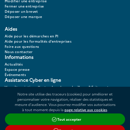
Modifier une entreprise
Fermer une entreprise
Déposer un brevet
Déposer une marque
Aides
Aide pour les démarches en PI
Aide pour les formalités d’entreprises
Foire aux questions
Nous contacter
Informations
Actualités
Espace presse
Événements
Assistance Cyber en ligne
Vous êtes victime d’actes de cybermalveillance? Faites votre
diagnostic 17CYBER.
Notre site utilise des traceurs (cookies) pour améliorer et
personnaliser votre navigation, réaliser des statistiques et
mesure d'audience. Vous pourrez modifier vos autorisations
à tout moment depuis la
page relative aux cookies
.
Données personnelles
Plan du site
Tout accepter
Répertoire des informations publiques
Accessibilité : partiellement conforme