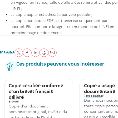
en vigueur en France, telle qu'elle a été remise et validée par
l'INPI ;
La copie papier est adressée par voie postale ;
La copie numérique PDF est transmise uniquement par
courriel. Elle comporte la signature numérique de l’INPI en
première page du document.
PARTAGER
Partager sur Twitter
Partager sur Facebook
Partager sur LinkedIn
imprimer
Envoyer par courriel
Ces produits peuvent vous intéresser
Copie certifiée conforme
Copie à usage
d'un brevet français
documentaire
Tous domaines
délivré
Demandez-nous un 
Brevets
toute copie person
Copie d’un document
concernant une ma
administratif original, revêtue du
dessin ou modèle.
cachet officiel de l’Institut,