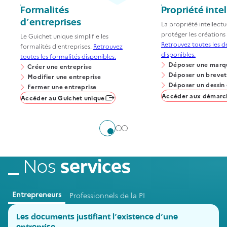
Formalités
Propriété intel
d'entreprises
La propriété intellectue
protéger les créations 
Le Guichet unique simplifie les
Retrouvez toutes les 
formalités d'entreprises.
Retrouvez
disponibles.
toutes les formalités disponibles.
Déposer une marq
Créer une entreprise
Déposer un brevet
Modifier une entreprise
Déposer un dessin
Fermer une entreprise
Accéder aux démarc
Accéder au Guichet unique
Aller à l'élément 1
Aller à l'élément 2
Aller à l'élément 3
Nos
services
Entrepreneurs
Professionnels de la PI
Les documents justifiant l’existence d’une