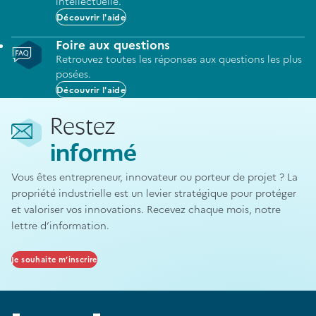
intellectuelle.
Découvrir l'aide
Foire aux questions
Retrouvez toutes les réponses aux questions les plus
posées.
Découvrir l'aide
Restez
informé
Vous êtes entrepreneur, innovateur ou porteur de projet ? La
propriété industrielle est un levier stratégique pour protéger
et valoriser vos innovations. Recevez chaque mois, notre
lettre d’information.
Je souhaite m’inscrire