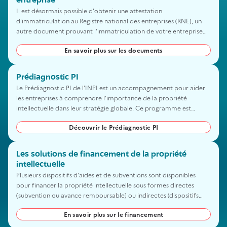
entreprise
Il est désormais possible d'obtenir une attestation
d'immatriculation au Registre national des entreprises (RNE), un
autre document prouvant l’immatriculation de votre entreprise
que l’extrait Kbis.
En savoir plus sur les documents
Prédiagnostic PI
Le Prédiagnostic PI de l'INPI est un accompagnement pour aider
les entreprises à comprendre l'importance de la propriété
intellectuelle dans leur stratégie globale. Ce programme est
destiné aux entrepreneurs qui souhaitent développer leur activité
Découvrir le Prédiagnostic PI
et qui ont besoin d'un plan d'actions en matière de propriété
intellectuelle. Cet accompagnement est gratuit et confidentiel.
Les solutions de financement de la propriété
intellectuelle
Plusieurs dispositifs d’aides et de subventions sont disponibles
pour financer la propriété intellectuelle sous formes directes
(subvention ou avance remboursable) ou indirectes (dispositifs
fiscaux). Elles ont pour but de soutenir la capacité des entreprises
En savoir plus sur le financement
françaises à créer et à innover pendant les différentes phases de
leur projet.