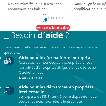
Des courriers frauduleux circulent
Dans la lignée du d
concernant des frais de
simplification publié 
formalités d'entreprises.
2026, un arrêté a été
juillet 2026 au Journa
Aller à l'élément 1
Aller à l'élément 2
Aller à l'élément 3
Aller à l'élément 4
Aller à l'élément 5
Aller à l'élément 6
Aller à l'élément 7
pour mettre en conf
Voir toutes les actualités
code de la propriét
intellectuelle.
Besoin
d’aide
?
Découvrez toutes nos aides disponibles pour répondre à vos
questions.
Aide pour les formalités d’entreprises
Retrouvez les interlocuteurs pour préparer vos
formalités d’entreprises et l’assistance dédiée au
Guichet unique.
Découvrir l'aide
Aide pour les démarches en propriété
intellectuelle
Les experts de l'INPI sont à votre disposition pour
toutes vos questions liées à la propriété