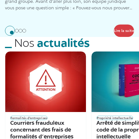
grand groupe. Avant d'aller plus loin, son équipe juridique
vous pose une question simple : « Pouvez-vous nous prouver
que vous êtes bien propriétaire de ce que vous nous vendez ?
»
Lire la suite
Aller à l'élément 1
Aller à l'élément 2
Aller à l'élément 3
Aller à l'élément 4
Nos
actualités
Formalités d’entreprises
Propriété intellectuelle
Courriers frauduleux
Arrêté de simpli
concernant des frais de
code de la propr
formalités d'entreprises
intellectuelle