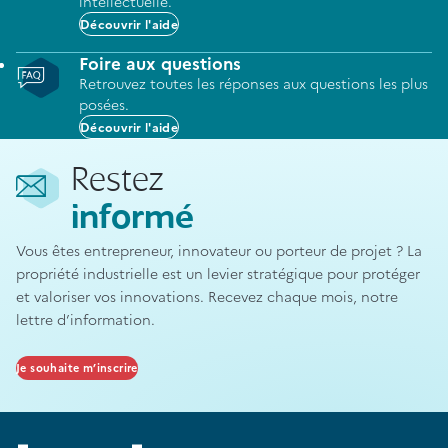
intellectuelle.
Découvrir l'aide
Foire aux questions
Retrouvez toutes les réponses aux questions les plus
posées.
Découvrir l'aide
Restez
informé
Vous êtes entrepreneur, innovateur ou porteur de projet ? La
propriété industrielle est un levier stratégique pour protéger
et valoriser vos innovations. Recevez chaque mois, notre
lettre d’information.
Je souhaite m’inscrire