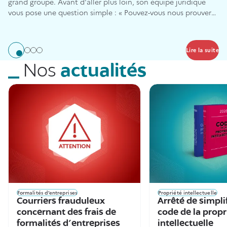
grand groupe. Avant d'aller plus loin, son équipe juridique
vous pose une question simple : « Pouvez-vous nous prouver
que vous êtes bien propriétaire de ce que vous nous vendez ?
»
Lire la suite
Aller à l'élément 1
Aller à l'élément 2
Aller à l'élément 3
Aller à l'élément 4
Nos
actualités
Formalités d’entreprises
Propriété intellectuelle
Courriers frauduleux
Arrêté de simpli
concernant des frais de
code de la propr
formalités d'entreprises
intellectuelle