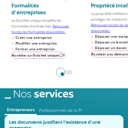
Formalités
Propriété intel
d'entreprises
La propriété intellectue
protéger les créations 
Le Guichet unique simplifie les
Retrouvez toutes les 
formalités d'entreprises.
Retrouvez
disponibles.
toutes les formalités disponibles.
Déposer une marq
Créer une entreprise
Déposer un brevet
Modifier une entreprise
Déposer un dessin
Fermer une entreprise
Accéder aux démarc
Accéder au Guichet unique
Aller à l'élément 1
Aller à l'élément 2
Aller à l'élément 3
Nos
services
Entrepreneurs
Professionnels de la PI
Les documents justifiant l’existence d’une