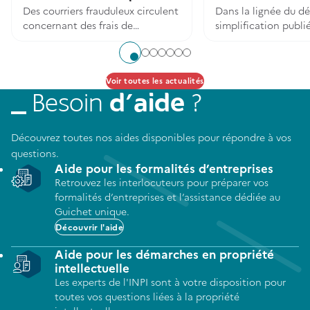
Des courriers frauduleux circulent
Dans la lignée du d
concernant des frais de
simplification publié 
formalités d'entreprises.
2026, un arrêté a été
juillet 2026 au Journa
Aller à l'élément 1
Aller à l'élément 2
Aller à l'élément 3
Aller à l'élément 4
Aller à l'élément 5
Aller à l'élément 6
Aller à l'élément 7
pour mettre en conf
Voir toutes les actualités
code de la propriét
intellectuelle.
Besoin
d’aide
?
Découvrez toutes nos aides disponibles pour répondre à vos
questions.
Aide pour les formalités d’entreprises
Retrouvez les interlocuteurs pour préparer vos
formalités d’entreprises et l’assistance dédiée au
Guichet unique.
Découvrir l'aide
Aide pour les démarches en propriété
intellectuelle
Les experts de l'INPI sont à votre disposition pour
toutes vos questions liées à la propriété