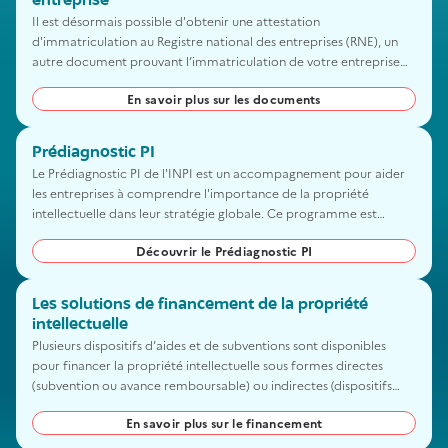
entreprise
Il est désormais possible d'obtenir une attestation
d'immatriculation au Registre national des entreprises (RNE), un
autre document prouvant l’immatriculation de votre entreprise
que l’extrait Kbis.
En savoir plus sur les documents
Prédiagnostic PI
Le Prédiagnostic PI de l'INPI est un accompagnement pour aider
les entreprises à comprendre l'importance de la propriété
intellectuelle dans leur stratégie globale. Ce programme est
destiné aux entrepreneurs qui souhaitent développer leur activité
Découvrir le Prédiagnostic PI
et qui ont besoin d'un plan d'actions en matière de propriété
intellectuelle. Cet accompagnement est gratuit et confidentiel.
Les solutions de financement de la propriété
intellectuelle
Plusieurs dispositifs d’aides et de subventions sont disponibles
pour financer la propriété intellectuelle sous formes directes
(subvention ou avance remboursable) ou indirectes (dispositifs
fiscaux). Elles ont pour but de soutenir la capacité des entreprises
En savoir plus sur le financement
françaises à créer et à innover pendant les différentes phases de
leur projet.