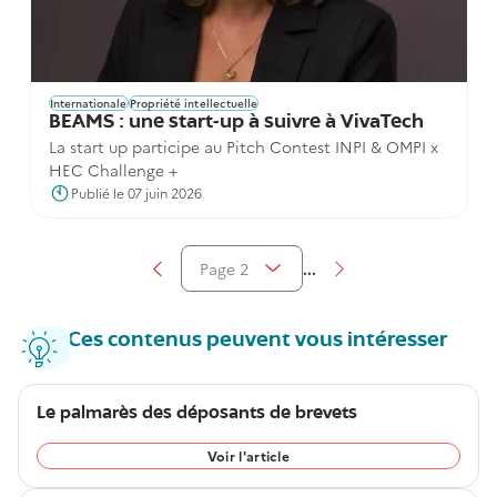
Internationale
Propriété intellectuelle
BEAMS : une start-up à suivre à VivaTech
La start up participe au Pitch Contest INPI & OMPI x
HEC Challenge +
Publié le 07 juin 2026
...
Page 2
Aller à la page précédente
Aller à la page suiva
Afficher la pagination
Ces contenus peuvent vous intéresser
Le palmarès des déposants de brevets
Voir l'article