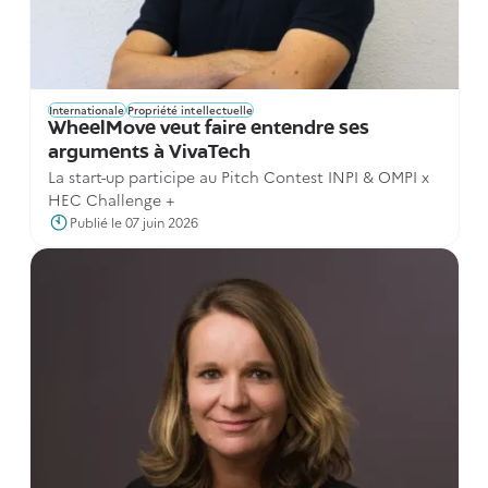
Internationale
Propriété intellectuelle
WheelMove veut faire entendre ses
arguments à VivaTech
La start-up participe au Pitch Contest INPI & OMPI x
HEC Challenge +
Publié le 07 juin 2026