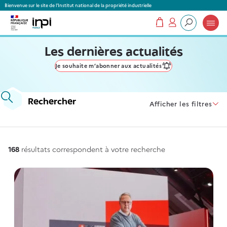
Panneau de gestion des cookies
Bienvenue sur le site de l'Institut national de la propriété industrielle
Mon panier
Mon compte
Que recherchez-vous ?
Les dernières actualités
Je souhaite m’abonner aux actualités
Rechercher
Afficher les filtres
168
résultats correspondent à votre recherche
168
résultats correspondent à votre recherche