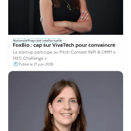
Nationale
Propriété intellectuelle
FoxBio : cap sur VivaTech pour convaincre
La start-up participe au Pitch Contest INPI & OMPI x
HEC Challenge +
Publié le 21 juin 2026