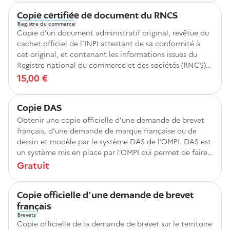
Copie certifiée de document du RNCS
Registre du commerce
Copie d’un document administratif original, revêtue du
cachet officiel de l’INPI attestant de sa conformité à
cet original, et contenant les informations issues du
Registre national du commerce et des sociétés (RNCS)
centralisant toutes les sociétés immatriculées en France.
15,00 €
Copie DAS
Obtenir une copie officielle d'une demande de brevet
français, d’une demande de marque française ou de
dessin et modèle par le système DAS de l’OMPI. DAS est
un système mis en place par l’OMPI qui permet de faire
valoir un droit de priorité auprès des offices partenaires.
Gratuit
Copie officielle d'une demande de brevet
français
Brevets
Copie officielle de la demande de brevet sur le territoire