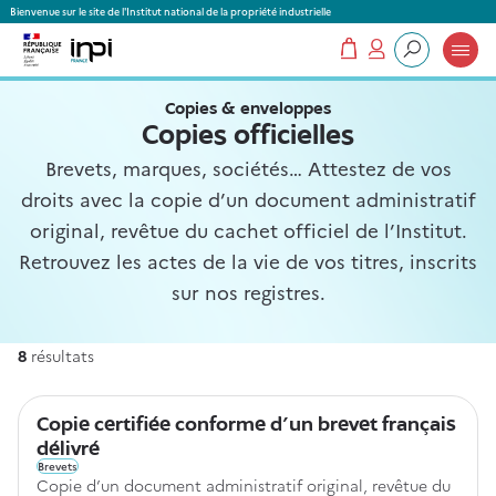
Panneau de gestion des cookies
Bienvenue sur le site de l'Institut national de la propriété industrielle
Mon panier
Mon compte
Que recherchez-vous ?
Copies & enveloppes
Copies officielles
Brevets, marques, sociétés… Attestez de vos
droits avec la copie d’un document administratif
original, revêtue du cachet officiel de l’Institut.
Retrouvez les actes de la vie de vos titres, inscrits
sur nos registres.
8
résultats
8
Copie certifiée conforme d'un brevet français
délivré
Brevets
Copie d’un document administratif original, revêtue du