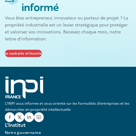
informé
Vous êtes entrepreneur, innovateur ou porteur de projet ? La
propriété industrielle est un levier stratégique pour protéger
et valoriser vos innovations. Recevez chaque mois, notre
lettre d’information.
Je souhaite m’inscrire
L'INPI vous informe et vous oriente sur les formalités d’entreprises et les
démarches en propriété intellectuelle
Facebook
Twitter
Linked In
Youtube
L'Institut
Notre gouvernance