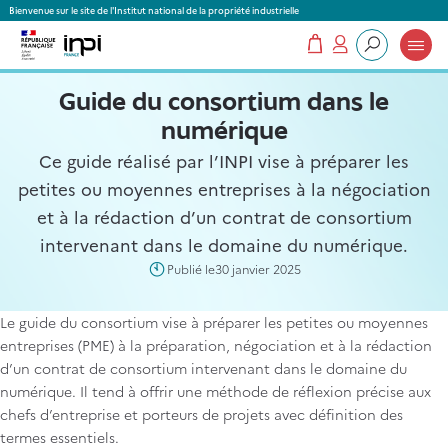
Panneau de gestion des cookies
Bienvenue sur le site de l'Institut national de la propriété industrielle
Mon panier
Mon compte
Que recherchez-vous ?
Guide du consortium dans le
numérique
Ce guide réalisé par l’INPI vise à préparer les
petites ou moyennes entreprises à la négociation
et à la rédaction d’un contrat de consortium
intervenant dans le domaine du numérique.
Publié le
30 janvier 2025
Le guide du consortium vise à préparer les petites ou moyennes
entreprises (PME) à la préparation, négociation et à la rédaction
d’un contrat de consortium intervenant dans le domaine du
numérique. Il tend à offrir une méthode de réflexion précise aux
chefs d’entreprise et porteurs de projets avec définition des
termes essentiels.