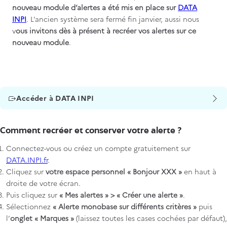
nouveau module d’alertes a été mis en place sur
DATA
INPI
. L’ancien système sera fermé fin janvier, aussi nous
v
ous invitons dès à présent à recréer vos alertes sur ce
nouveau module
.
Titre
Accéder à DATA INPI
Comment recréer et conserver votre alerte ?
Connectez-vous ou créez un compte gratuitement sur
DATA.INPI.fr
.
Cliquez sur
votre espace personnel « Bonjour XXX »
en haut à
droite de votre écran.
Puis cliquez sur
« Mes alertes » > « Créer une alerte »
.
Sélectionnez
« Alerte monobase sur différents critères »
puis
l’
onglet « Marques »
(laissez toutes les cases cochées par défaut),