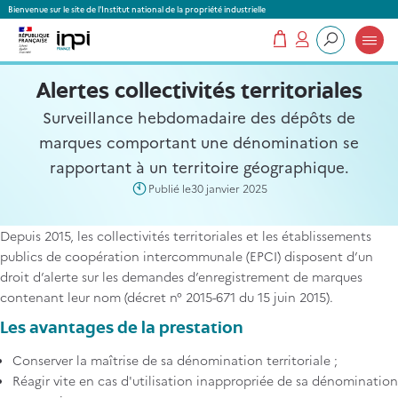
Panneau de gestion des cookies
Bienvenue sur le site de l'Institut national de la propriété industrielle
Mon panier
Mon compte
Que recherchez-vous ?
Alertes collectivités territoriales
Surveillance hebdomadaire des dépôts de
marques comportant une dénomination se
rapportant à un territoire géographique.
Publié le
30 janvier 2025
Depuis 2015, les collectivités territoriales et les établissements
publics de coopération intercommunale (EPCI) disposent d’un
droit d’alerte sur les demandes d’enregistrement de marques
contenant leur nom (décret n° 2015-671 du 15 juin 2015).
Les avantages de la prestation
Conserver la maîtrise de sa dénomination territoriale ;
Réagir vite en cas d'utilisation inappropriée de sa dénomination