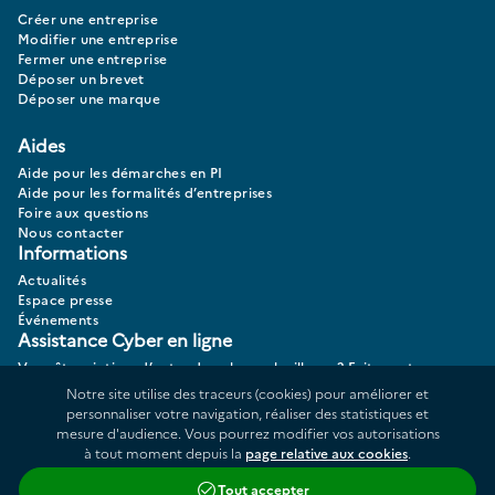
Créer une entreprise
Modifier une entreprise
Fermer une entreprise
Déposer un brevet
Déposer une marque
Aides
Aide pour les démarches en PI
Aide pour les formalités d’entreprises
Foire aux questions
Nous contacter
Informations
Actualités
Espace presse
Événements
Assistance Cyber en ligne
Vous êtes victime d’actes de cybermalveillance? Faites votre
diagnostic 17CYBER.
Notre site utilise des traceurs (cookies) pour améliorer et
personnaliser votre navigation, réaliser des statistiques et
mesure d'audience. Vous pourrez modifier vos autorisations
à tout moment depuis la
page relative aux cookies
.
Données personnelles
Plan du site
Tout accepter