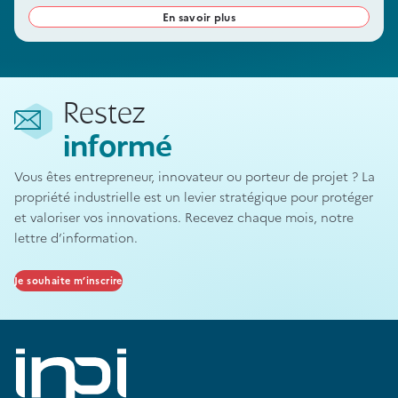
vient à exporter ses produits et/ou services, éventuellement par
En savoir plus
l’intermédiaire de partenaires étrangers, elle doit étendre la
protection de sa marque française à d’autres pays.
Restez
informé
Vous êtes entrepreneur, innovateur ou porteur de projet ? La
propriété industrielle est un levier stratégique pour protéger
et valoriser vos innovations. Recevez chaque mois, notre
lettre d’information.
Je souhaite m’inscrire