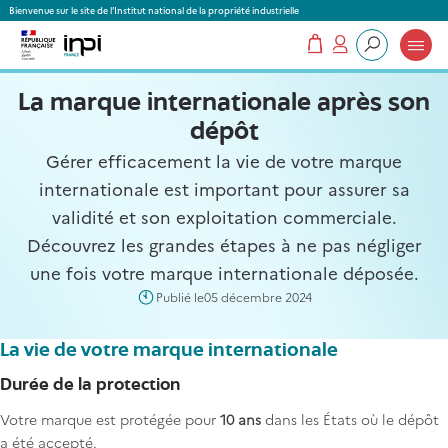
Panneau de gestion des cookies
Bienvenue sur le site de l'Institut national de la propriété industrielle
Mon panier
Mon compte
Que recherchez-vous ?
La marque internationale après son
dépôt
Gérer efficacement la vie de votre marque
internationale est important pour assurer sa
validité et son exploitation commerciale.
Découvrez les grandes étapes à ne pas négliger
une fois votre marque internationale déposée.
Publié le
05 décembre 2024
La vie de votre marque internationale
Durée de la protection
Votre marque est protégée pour
10 ans
dans les États où le dépôt
a été accepté.