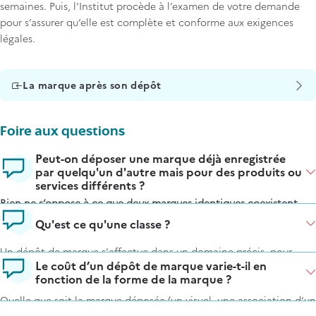
semaines. Puis, l’Institut procède à l’examen de votre demande
pour s’assurer qu’elle est complète et conforme aux exigences
légales.
La marque après son dépôt
Foire aux questions
FAQ
Peut-on déposer une marque déjà enregistrée
par quelqu'un d'autre mais pour des produits ou
Items
services différents ?
Rien ne s’oppose à ce que deux marques identiques coexistent
légalement
, si elles concernent des produits différents, entre
Qu'est ce qu'une classe ?
lesquels il n’y a pas de risque de confusion.
Un dépôt de marque s'effectue dans un domaine précis, pour
Cependant, exceptionnellement, les signes devenus des marques
Le coût d’un dépôt de marque varie-t-il en
certains produits et/ou services.
notoires ou de renommée sont protégés plus largement que les
fonction de la forme de la marque ?
marques ordinaires, et peuvent rendre le signe indisponible même
Une classe est un regroupement de produits ou de services, qui
Quelle que soit la marque déposée (un visuel, une association d’un
dans un domaine commercial différent.
permet, dans le cadre du dépôt, de retrouver et de désigner plus