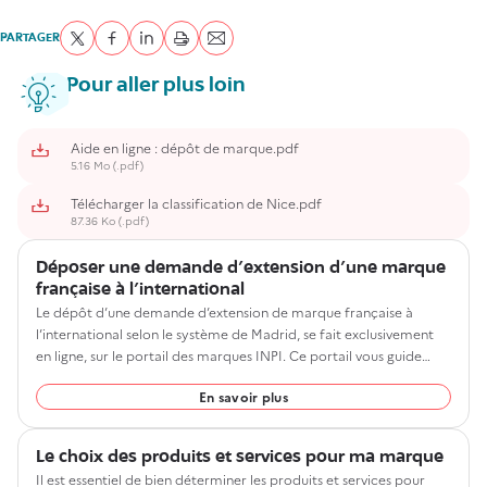
terme verbal et d’un visuel, un groupe de mots…), le
montant de la
facilement le ou les domaines concernés.
redevance de dépôt est le même
.
Ce risque étant difficile à évaluer, il est recommandé de prendre
PARTAGER
Partager sur Twitter
Partager sur Facebook
Partager sur LinkedIn
imprimer
Envoyer par courriel
contact avec un spécialiste tels qu'un
Il existe 45 classes différentes regroupant des produits et services
Conseil en propriété
industrielle
de même nature. Ces 45 classes forment la classification
ou avec un
avocat
.
Articles similaires
Pour aller plus loin
internationale de Nice. Cette classification n’a aucune valeur
Tarifs des procédures et prestations de l'INPI
juridique.
Articles similaires
Aide en ligne : dépôt de marque.pdf
Exemple : la classe 25 regroupe les vêtements, les articles
5.16 Mo (.pdf)
Annuaire des conseils en propriété industrielle
chaussant et la chapellerie.
Cet article était-il utile ?
Télécharger la classification de Nice.pdf
87.36 Ko (.pdf)
Documentation utile :
Oui
Non
Cet article était-il utile ?
Télécharger la
classification internationale de Nice
;
Déposer une demande d’extension d’une marque
Visionner le tutoriel TM Class sur le
site de l'Office de l'Union
Oui
française à l’international
Non
Le dépôt d’une demande d’extension de marque française à
européenne pour la propriété intellectuelle (EUIPO)
.
l’international selon le système de Madrid, se fait exclusivement
en ligne, sur le portail des marques INPI. Ce portail vous guide
dans les étapes pour protéger votre marque à l’étranger.
Cet article était-il utile ?
En savoir plus
Oui
Non
Le choix des produits et services pour ma marque
Il est essentiel de bien déterminer les produits et services pour