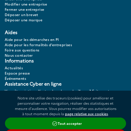
Modifier une entreprise
Fermer une entreprise
Déposer un brevet
Déposer une marque
Aides
Aide pour les démarches en PI
Aide pour les formalités d’entreprises
Foire aux questions
Nous contacter
Informations
Actualités
Espace presse
Événements
Assistance Cyber en ligne
Vous êtes victime d’actes de cybermalveillance? Faites votre
diagnostic 17CYBER.
Notre site utilise des traceurs (cookies) pour améliorer et
personnaliser votre navigation, réaliser des statistiques et
mesure d'audience. Vous pourrez modifier vos autorisations
à tout moment depuis la
page relative aux cookies
.
Données personnelles
Plan du site
Tout accepter
Répertoire des informations publiques
Accessibilité : partiellement conforme