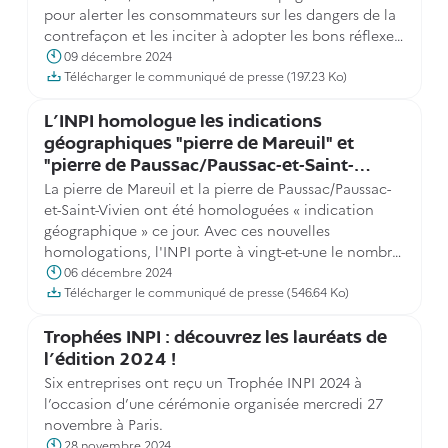
pour alerter les consommateurs sur les dangers de la
contrefaçon et les inciter à adopter les bons réflexes
afin de lutter efficacement contre la contrefaçon.
09 décembre 2024
Télécharger le communiqué de presse (197.23 Ko)
L'INPI homologue les indications
géographiques "pierre de Mareuil" et
"pierre de Paussac/Paussac-et-Saint-
La pierre de Mareuil et la pierre de Paussac/Paussac-
Vivien"
et-Saint-Vivien ont été homologuées « indication
géographique » ce jour. Avec ces nouvelles
homologations, l'INPI porte à vingt-et-une le nombre
d’IG reconnues depuis l’entrée en vigueur du
06 décembre 2024
dispositif.
Télécharger le communiqué de presse (546.64 Ko)
Trophées INPI : découvrez les lauréats de
l'édition 2024 !
Six entreprises ont reçu un Trophée INPI 2024 à
l’occasion d’une cérémonie organisée mercredi 27
novembre à Paris.
28 novembre 2024