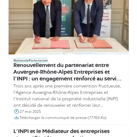
Nationale
Partenariats
Renouvellement du partenariat entre
Auvergne-Rhône-Alpes Entreprises et
l’INPI : un engagement renforcé au service
Trois ans après une première convention fructueuse,
de l’innovation et de la compétitivité des
l’Agence Auvergne-Rhône-Alpes Entreprises et
entreprises régionales
l’Institut national de la propriété industrielle (INPI)
ont décidé de renouveler et renforcer leur
partenariat. L’objectif reste identique : faire de la
27 mai 2025
propriété industrielle un levier de croissance, de
Télécharger le communiqué de presse (777.63 Ko)
souveraineté et de développement international
pour les entreprises industrielles de la région.
L'INPI et le Médiateur des entreprises