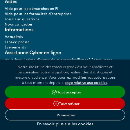
Aides
Aide pour les démarches en PI
Aide pour les formalités d’entreprises
Foire aux questions
Nous contacter
Informations
Actualités
Espace presse
Événements
Assistance Cyber en ligne
Vous êtes victime d’actes de cybermalveillance? Faites votre
diagnostic 17CYBER.
Notre site utilise des traceurs (cookies) pour améliorer et
personnaliser votre navigation, réaliser des statistiques et
mesure d'audience. Vous pourrez modifier vos autorisations
à tout moment depuis la
page relative aux cookies
.
Données personnelles
Plan du site
Tout accepter
Répertoire des informations publiques
Accessibilité : partiellement conforme
Cookies
Tout refuser
Liens utiles
Conditions générales d'utilisation
Paramétrer
Mentions légales
Gestion des cookies
En savoir plus sur les cookies