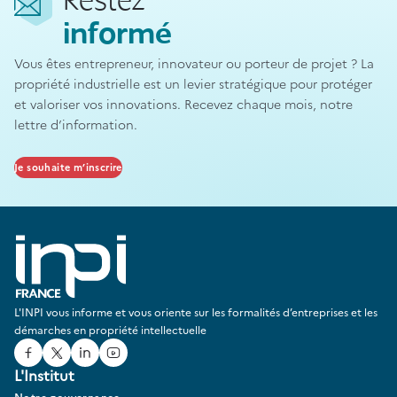
Restez
informé
Vous êtes entrepreneur, innovateur ou porteur de projet ? La
propriété industrielle est un levier stratégique pour protéger
et valoriser vos innovations. Recevez chaque mois, notre
lettre d’information.
Je souhaite m’inscrire
L'INPI vous informe et vous oriente sur les formalités d’entreprises et les
démarches en propriété intellectuelle
Facebook
Twitter
Linked In
Youtube
L'Institut
Notre gouvernance