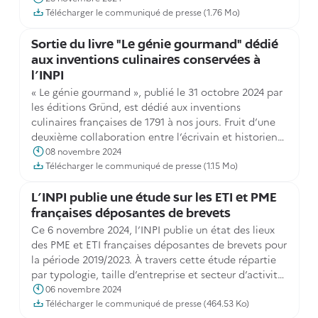
Télécharger le communiqué de presse (1.76 Mo)
Sortie du livre "Le génie gourmand" dédié
aux inventions culinaires conservées à
l'INPI
« Le génie gourmand », publié le 31 octobre 2024 par
les éditions Gründ, est dédié aux inventions
culinaires françaises de 1791 à nos jours. Fruit d’une
deuxième collaboration entre l’écrivain et historien
Bruno Fuligni et l’INPI, l’ouvrage nous plonge dans
08 novembre 2024
l’histoire de la cuisine et la gastronomie françaises.
Télécharger le communiqué de presse (1.15 Mo)
L'INPI publie une étude sur les ETI et PME
françaises déposantes de brevets
Ce 6 novembre 2024, l’INPI publie un état des lieux
des PME et ETI françaises déposantes de brevets pour
la période 2019/2023. À travers cette étude répartie
par typologie, taille d’entreprise et secteur d’activité,
retrouvez une analyse des comportements de ces
06 novembre 2024
acteurs clefs de l’économie pour garantir leur
Télécharger le communiqué de presse (464.53 Ko)