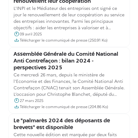
renouvellent leur coopération
L'INPI et le Médiateur des entreprises ont signé ce
jour le renouvellement de leur coopération au service
des entreprises innovantes. Parmi les principaux
objectifs : aider les entreprises à valoriser et à
protéger leur capital immatériel et les accompagner
09 avril 2025
via la médiation en cas de litige dans le domaine de
Télécharger le communiqué de presse (250.91 Ko)
la propriété industrielle.
Assemblée Générale du Comité National
Anti Contrefaçon : bilan 2024 -
perspectives 2025
Ce mercredi 26 mars, depuis le ministère de
l’Economie et des Finances, le Comité National Anti
Contrefaçon (CNAC) tenait son Assemblée Générale.
L’occasion pour Christophe Blanchet, député du
Calvados, Président du CNAC, d’alerter sur les risques
27 mars 2025
liés à la contrefaçon, de dresser un bilan des travaux
Télécharger le communiqué de presse (204.86 Ko)
réalisés en 2024 et de donner des perspectives
jusqu’à la fin de l’année pour lutter contre ce fléau
Le "palmarès 2024 des déposants de
économique, sanitaire et sécuritaire.
brevets" est disponible
Cette nouvelle édition est marquée par deux faits