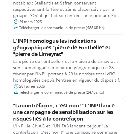
notables : Stellantis et Safran conservent
respectivement la 1ère et 2ème place, suivis par le
groupe L’Oréal qui fait son entrée sur le podium. Pour
la première fois, deux PME figurent au classement des
24 mars 2025
50 premiers déposants de brevets.
Télécharger le communiqué de presse (488.05 Ko)
L'INPI homologue les indications
géographiques "pierre de Fontbelle" et
"pierre de Limeyrat"
La « pierre de Fontbelle » et la « pierre de Limeyrat »
sont homologuées indication géographique ce 28
février par l’INPI, portant à 23 le nombre total d’IG
homologuées depuis l’entrée en vigueur du dispositif.
28 février 2025
Télécharger le communiqué de presse (247.82 Ko)
"La contrefaçon, c'est non !" L'INPI lance
une campagne de sensibilisation sur les
risques liés à la contrefaçon
L'INPI, le CNAC et l’UNIFAB lancent ce jour "La
contrefaçon, c'est non !", une campagne commune