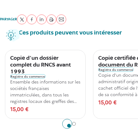
PARTAGER
Partager sur Twitter
Partager sur Facebook
Partager sur LinkedIn
imprimer
Envoyer par courriel
Ces produits peuvent vous intéresser
Copie d'un dossier
Copie certifiée
complet du RNCS avant
document du 
Registre du commerce
1993
Copie d’un docum
Registre du commerce
administratif origi
Ensemble des informations sur les
cachet officiel de 
sociétés françaises
de sa conformité à 
immatriculées, dans tous les
et contenant les i
registres locaux des greffes des
15,00 €
issues du Registre 
tribunaux à compétence
15,00 €
commerce et des s
commerciale, et centralisées à
centralisant toutes
l'INPI.
Aller à l'élément 1
Aller à l'élément 2
immatriculées en F