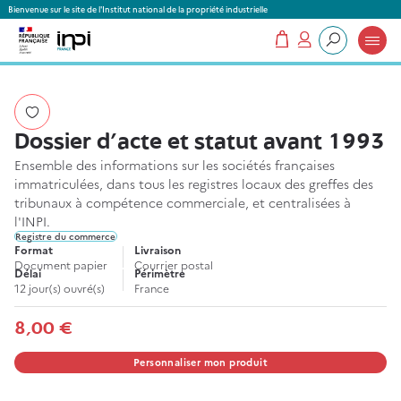
Panneau de gestion des cookies
Bienvenue sur le site de l'Institut national de la propriété industrielle
Mon panier
Mon compte
Que recherchez-vous ?
Dossier d'acte et statut avant 1993
Ensemble des informations sur les sociétés françaises
immatriculées, dans tous les registres locaux des greffes des
tribunaux à compétence commerciale, et centralisées à
l'INPI.
Registre du commerce
Format
Livraison
Document papier
Courrier postal
Délai
Périmètre
12 jour(s) ouvré(s)
France
8,00 €
Personnaliser mon produit