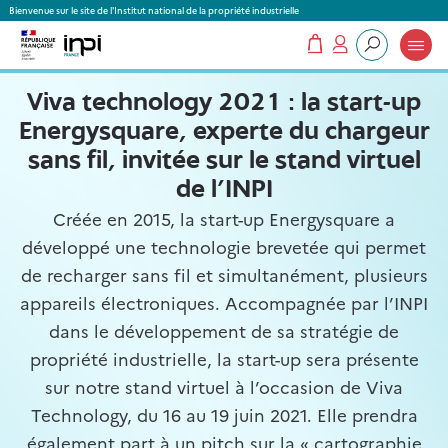
Panneau de gestion des cookies
Bienvenue sur le site de l'Institut national de la propriété industrielle
Mon panier
Mon compte
Que recherchez-vous ?
Viva technology 2021 : la start-up
Energysquare, experte du chargeur
sans fil, invitée sur le stand virtuel
de l’INPI
Créée en 2015, la start-up Energysquare a
développé une technologie brevetée qui permet
de recharger sans fil et simultanément, plusieurs
appareils électroniques. Accompagnée par l’INPI
dans le développement de sa stratégie de
propriété industrielle, la start-up sera présente
sur notre stand virtuel à l’occasion de Viva
Technology, du 16 au 19 juin 2021. Elle prendra
également part à un pitch sur la « cartographie