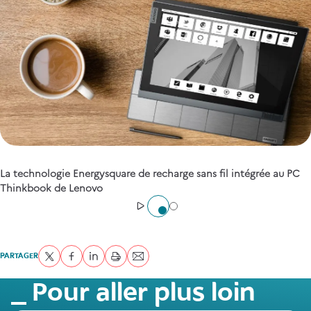
1
La technologie Energysquare de recharge sans fil intégrée au PC
/
2
Thinkbook de Lenovo
Aller à l'élément 1
Aller à l'élément 2
Démarrer
PARTAGER
Partager sur Twitter
Partager sur Facebook
Partager sur LinkedIn
imprimer
Envoyer par courriel
Pour aller plus loin