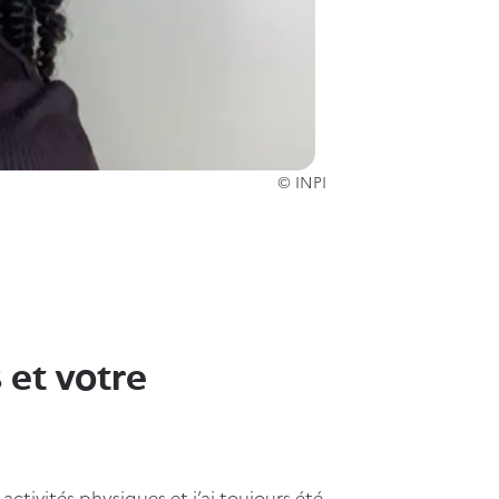
© INPI
 et votre
 activités physiques et j’ai toujours été