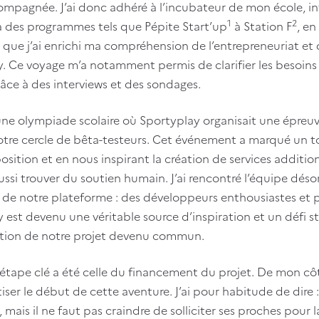
ompagnée. J’ai donc adhéré à l’incubateur de mon école, in
1
2
à des programmes tels que Pépite Start’up
à Station F
, e
ue j’ai enrichi ma compréhension de l’entrepreneuriat et qu
. Ce voyage m’a notamment permis de clarifier les besoins
âce à des interviews et des sondages.
une olympiade scolaire où Sportyplay organisait une épreuv
notre cercle de bêta-testeurs. Cet événement a marqué un 
sition et en nous inspirant la création de services additionn
aussi trouver du soutien humain. J’ai rencontré l’équipe d
de notre plateforme : des développeurs enthousiastes et 
 est devenu une véritable source d’inspiration et un défi st
ation de notre projet devenu commun.
étape clé a été celle du financement du projet. De mon côt
iser le début de cette aventure. J’ai pour habitude de dire : 
 mais il ne faut pas craindre de solliciter ses proches pour l