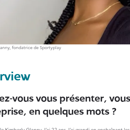
anny, fondatrice de Sportyplay
erview
ez-vous vous présenter, vous
eprise, en quelques mots ?
e Kimberly Glanny. J’ai 22 ans. J’ai grandi en enchaînant les