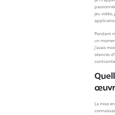
passionnée
jeu vidéo,
applicatio
Pendant me
un moment 
j’avais mo
séances d’
contrainte
Quell
œuvre
La mise en
connaissan