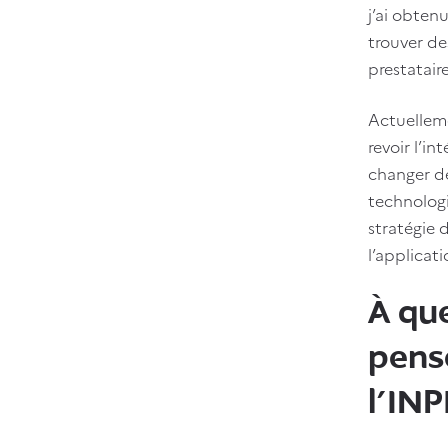
j’ai obten
trouver de
prestataire
Actuellem
revoir l’i
changer d
technologi
stratégie 
l’applicat
À qu
pensé
l’INP