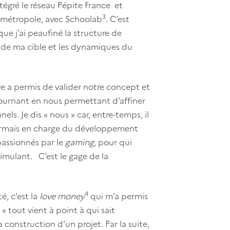
tégré le réseau Pépite France et
3
n métropole, avec Schoolab
. C’est
e j’ai peaufiné la structure de
 de ma cible et les dynamiques du
e a permis de valider notre concept et
tournant en nous permettant d’affiner
els. Je dis « nous » car, entre-temps, il
ésormais en charge du développement
passionnés par le
gaming
, pour qui
imulant. C’est le gage de la
4
é, c’est la
love money
qui m’a permis
« tout vient à point à qui sait
a construction d’un projet. Par la suite,