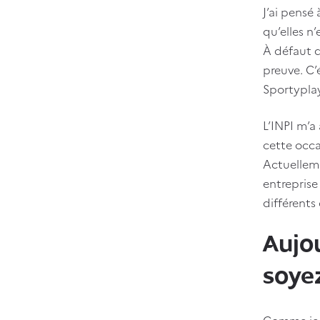
J’ai pensé 
qu’elles n’
À défaut d
preuve. C’
Sportyplay
L’INPI m’a
cette occa
Actuelleme
entreprise
différents
Aujou
soye
Comme je 