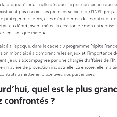
à la propriété industrielle dès que j’ai pris conscience que l
existaient pas encore. Les premiers services de l’INPI que j’ai
e protéger mes idées, elles m’ont permis de les dater et d
était au début, avant même la création de mon entreprise. Pa
 », en tant que marque.
 aidé à l’époque, dans le cadre du programme Pépite France.
sion m’ont aidé à comprendre les enjeux et l’importance de 
nt, je suis accompagnée par une chargée d’affaires de l’IN
 en matière de protection industrielle. Là encore, elle m’a a
 contrats à mettre en place avec nos partenaires.
rd’hui, quel est le plus gran
z confrontés ?
l’ai déjà mentionné, mon équipe et moi sommes dans une