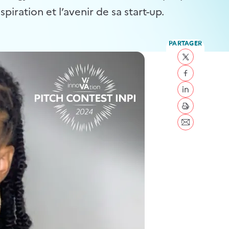
ration et l’avenir de sa start-up.
PARTAGER
Partager sur 
Partager sur
Partager sur 
imprimer
Envoyer par c