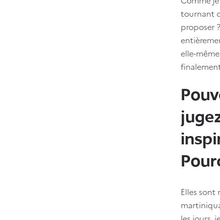
tournant 
proposer ?
entièremen
elle-même 
finalement
Pouv
jugez
inspi
Pour
Elles sont
martiniqua
les jours,