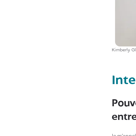
Kimberly Gl
Int
Pouv
entr
Je m’appell