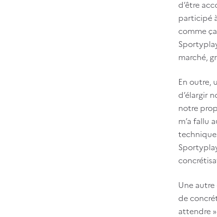
d’être acc
participé 
comme ça q
Sportyplay
marché, gr
En outre, 
d’élargir 
notre propo
m’a fallu 
technique 
Sportyplay
concrétis
Une autre 
de concrét
attendre »,