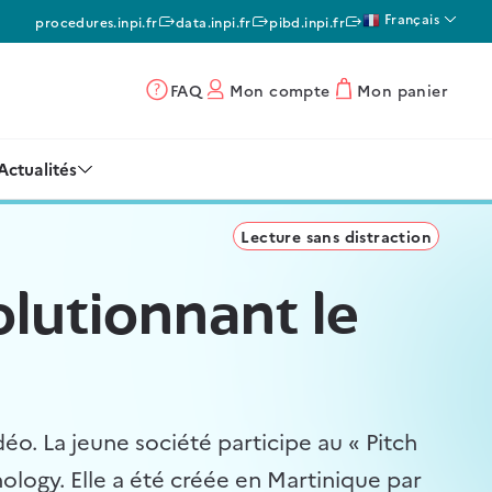
Français
procedures.inpi.fr
data.inpi.fr
pibd.inpi.fr
FAQ
Mon compte
Mon panier
Actualités
Lecture sans distraction
olutionnant le
éo. La jeune société participe au « Pitch
ology. Elle a été créée en Martinique par