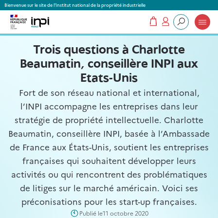
Panneau de gestion des cookies
Bienvenue sur le site de l'Institut national de la propriété industrielle
Mon panier
Mon compte
Que recherchez-vous ?
Trois questions à Charlotte
Beaumatin, conseillère INPI aux
Etats-Unis
Fort de son réseau national et international,
l’INPI accompagne les entreprises dans leur
stratégie de propriété intellectuelle. Charlotte
Beaumatin, conseillère INPI, basée à l’Ambassade
de France aux États-Unis, soutient les entreprises
françaises qui souhaitent développer leurs
activités ou qui rencontrent des problématiques
de litiges sur le marché américain. Voici ses
préconisations pour les start-up françaises.
Publié le
11 octobre 2020