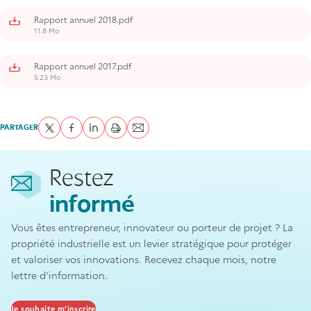
Rapport annuel 2018.pdf
11.8 Mo
Rapport annuel 2017.pdf
5.23 Mo
PARTAGER
Partager sur Twitter
Partager sur Facebook
Partager sur LinkedIn
imprimer
Envoyer par courriel
Restez
informé
Vous êtes entrepreneur, innovateur ou porteur de projet ? La
propriété industrielle est un levier stratégique pour protéger
et valoriser vos innovations. Recevez chaque mois, notre
lettre d’information.
Je souhaite m’inscrire