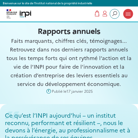
Panneau de gestion des cookies
Bienvenue sur le site de l'Institut national de la propriété industrielle
Mon panier
Mon compte
Que recherchez-vous ?
Rapports annuels
Faits marquants, chiffres clés, témoignages...
Retrouvez dans nos derniers rapports annuels
tous les temps forts qui ont rythmé l’action et la
vie de l’INPI pour faire de l’innovation et la
création d’entreprise des leviers essentiels au
service du développement économique.
Publié le
17 janvier 2025
Ce qu’est l’INPI aujourd’hui – un institut
reconnu, performant et résilient –, nous le
devons à l’énergie, au professionnalisme et à
la persévérance de ses équipes.