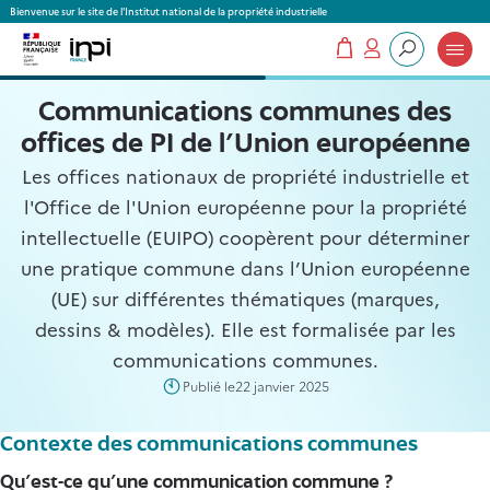
Panneau de gestion des cookies
Bienvenue sur le site de l'Institut national de la propriété industrielle
Mon panier
Mon compte
Que recherchez-vous ?
Communications communes des
offices de PI de l'Union européenne
Les offices nationaux de propriété industrielle et
l'Office de l'Union européenne pour la propriété
intellectuelle (EUIPO) coopèrent pour déterminer
une pratique commune dans l’Union européenne
(UE) sur différentes thématiques (marques,
dessins & modèles). Elle est formalisée par les
communications communes.
Publié le
22 janvier 2025
Contexte des communications communes
Qu’est-ce qu’une communication commune ?