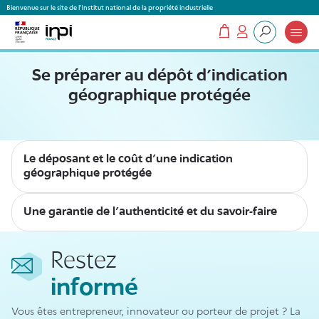
Panneau de gestion des cookies
Bienvenue sur le site de l'Institut national de la propriété industrielle
Mon panier
Mon compte
Que recherchez-vous ?
Se préparer au dépôt d'indication
géographique protégée
Le déposant et le coût d'une indication
géographique protégée
Une garantie de l'authenticité et du savoir-faire
Restez
informé
Vous êtes entrepreneur, innovateur ou porteur de projet ? La