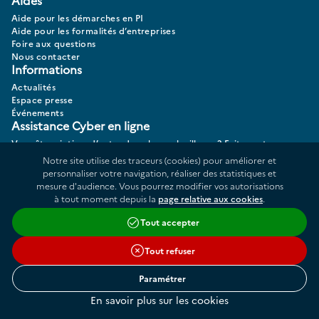
Aides
Aide pour les démarches en PI
Aide pour les formalités d’entreprises
Foire aux questions
Nous contacter
Informations
Actualités
Espace presse
Événements
Assistance Cyber en ligne
Vous êtes victime d’actes de cybermalveillance? Faites votre
diagnostic 17CYBER.
Notre site utilise des traceurs (cookies) pour améliorer et
personnaliser votre navigation, réaliser des statistiques et
mesure d'audience. Vous pourrez modifier vos autorisations
à tout moment depuis la
page relative aux cookies
.
Données personnelles
Plan du site
Tout accepter
Répertoire des informations publiques
Accessibilité : partiellement conforme
Tout refuser
Cookies
Liens utiles
Conditions générales d'utilisation
Paramétrer
Mentions légales
En savoir plus sur les cookies
Gestion des cookies