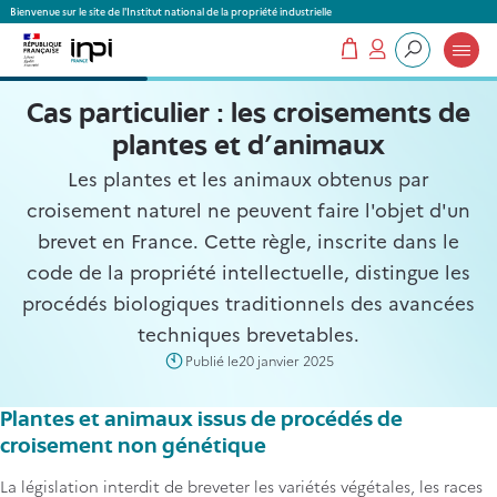
Panneau de gestion des cookies
Bienvenue sur le site de l'Institut national de la propriété industrielle
Mon panier
Mon compte
Que recherchez-vous ?
Cas particulier : les croisements de
plantes et d’animaux
Les plantes et les animaux obtenus par
croisement naturel ne peuvent faire l'objet d'un
brevet en France. Cette règle, inscrite dans le
code de la propriété intellectuelle, distingue les
procédés biologiques traditionnels des avancées
techniques brevetables.
Publié le
20 janvier 2025
Plantes et animaux issus de procédés de
croisement non génétique
La législation interdit de breveter les variétés végétales, les races