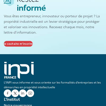
informé
Vous êtes entrepreneur, innovateur ou porteur de projet ? La
propriété industrielle est un levier stratégique pour protéger
et valoriser vos innovations. Recevez chaque mois, notre
lettre d’information.
Je souhaite m’inscrire
L'INPI vous informe et vous oriente sur les formalités d’entreprises et les
démarches en propriété intellectuelle
Facebook
Twitter
Linked In
Youtube
L'Institut
Notre gouvernance