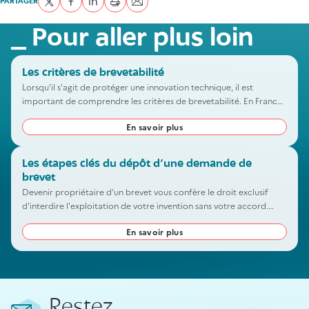
PARTAGER
Partager sur Twitter
Partager sur Facebook
Partager sur LinkedIn
imprimer
Envoyer par courriel
Pour aller plus loin
Les critères de brevetabilité
Lorsqu'il s'agit de protéger une innovation technique, il est
important de comprendre les critères de brevetabilité. En France,
comme ailleurs, seules les inventions répondant à des critères
En savoir plus
spécifiques peuvent prétendre à la protection conférée par un
brevet.
Les étapes clés du dépôt d’une demande de
brevet
Devenir propriétaire d'un brevet vous confère le droit exclusif
d'interdire l'exploitation de votre invention sans votre accord.
Pour protéger votre innovation, vous devez effectuer un dépôt
En savoir plus
auprès de l'INPI. Voici les étapes essentielles pour vous guider dans
la constitution de votre dossier et la réalisation de votre demande.
Restez