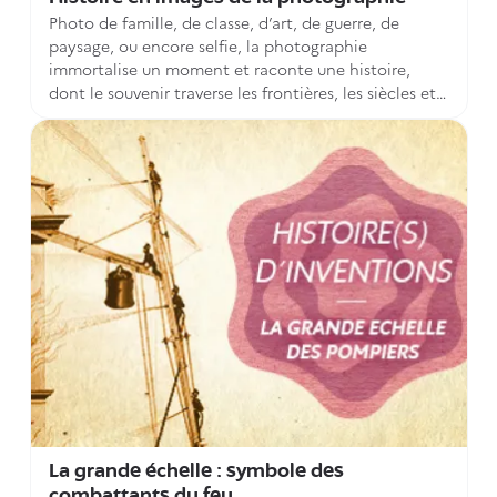
Photo de famille, de classe, d’art, de guerre, de
paysage, ou encore selfie, la photographie
immortalise un moment et raconte une histoire,
dont le souvenir traverse les frontières, les siècles et
les générations. A l’occasion de la journée mondiale
de la photographie, jeudi 19 août, découvrez son
histoire, ses progrès techniques et l’évolution de ses
usages, à travers les brevets conservés par l’INPI
depuis 1791.
La grande échelle : symbole des
combattants du feu