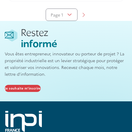
15 novembre, au musée des beaux-arts de Saint-Lô.
Page 1
Aller à la page suivante
Afficher la pagination
Restez
informé
Vous êtes entrepreneur, innovateur ou porteur de projet ? La
propriété industrielle est un levier stratégique pour protéger
et valoriser vos innovations. Recevez chaque mois, notre
lettre d’information.
Je souhaite m’inscrire