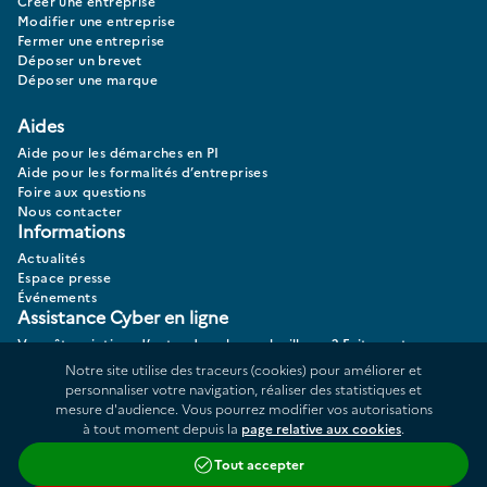
Créer une entreprise
Modifier une entreprise
Fermer une entreprise
Déposer un brevet
Déposer une marque
Aides
Aide pour les démarches en PI
Aide pour les formalités d’entreprises
Foire aux questions
Nous contacter
Informations
Actualités
Espace presse
Événements
Assistance Cyber en ligne
Vous êtes victime d’actes de cybermalveillance? Faites votre
diagnostic 17CYBER.
Notre site utilise des traceurs (cookies) pour améliorer et
personnaliser votre navigation, réaliser des statistiques et
mesure d'audience. Vous pourrez modifier vos autorisations
à tout moment depuis la
page relative aux cookies
.
Données personnelles
Plan du site
Tout accepter
Répertoire des informations publiques