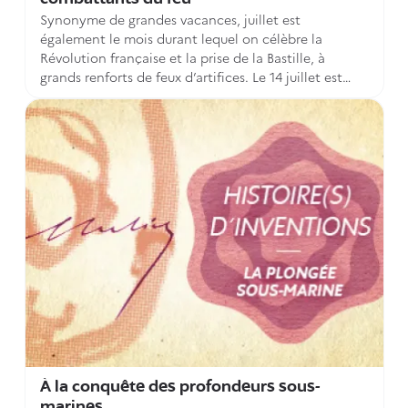
Synonyme de grandes vacances, juillet est
également le mois durant lequel on célèbre la
Révolution française et la prise de la Bastille, à
grands renforts de feux d’artifices. Le 14 juillet est
aussi l’occasion pour les pompiers d’organiser leur
célèbre bal. Moment de convivialité populaire, cet
évènement donne à chacun l’occasion d’approcher
le symbole des gardiens du feu : la « grande échelle ».
Découvrez ses origines dans les brevets d’invention
du 19e siècle conservés par l’INPI.
À la conquête des profondeurs sous-
marines