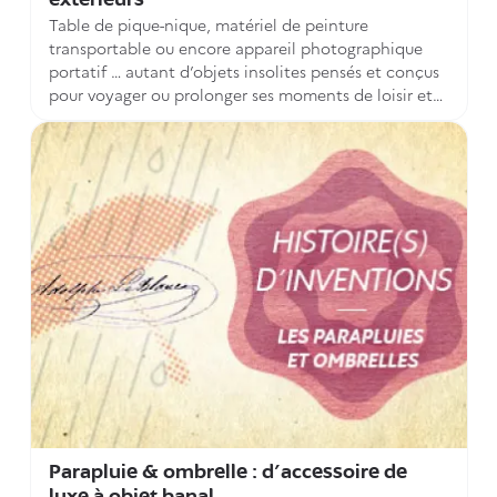
extérieurs
Table de pique-nique, matériel de peinture
transportable ou encore appareil photographique
portatif … autant d’objets insolites pensés et conçus
pour voyager ou prolonger ses moments de loisir et
de détente en extérieur. A l’heure du printemps,
découvrez quelques-unes de ces inventions exhumées
du fonds patrimonial des brevets déposés en France
au 19e siècle, et conservés aujourd’hui par l’INPI.
Parapluie & ombrelle : d'accessoire de