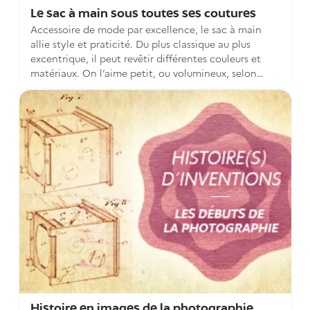
Le sac à main sous toutes ses coutures
Accessoire de mode par excellence, le sac à main
allie style et praticité. Du plus classique au plus
excentrique, il peut revêtir différentes couleurs et
matériaux. On l’aime petit, ou volumineux, selon
l’usage et la tendance. Incontournable des garde-
robes et des créateurs, certaines maisons en ont
même fait leur signature. Depuis des siècles, le sac à
main habille et est un véritable allier du quotidien. A
travers nos fonds patrimoniaux, découvrez l’histoire
de cet accessoire indémodable, qui a su se réinventer
au fil des saisons.
Histoire en images de la photographie