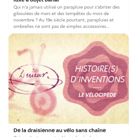
luxe à objet banal
Qui n’a jamais utilisé un parapluie pour s’abriter des
giboulées de mars et des tempêtes du mois de
novembre ? Au 19e siècle pourtant, parapluies et
ombrelles ne sont pas de simples accessoires
permettant de se protéger de la pluie et du beau
temps, mais des symboles d’appartenance à une
classe sociale. Quel meilleur moment que le
printemps, où pluie et beaux jours alternent, pour
revenir sur l’histoire de ces deux objets, à travers les
brevets d’inventions déposés en France au 19e siècle
?
De la draisienne au vélo sans chaîne