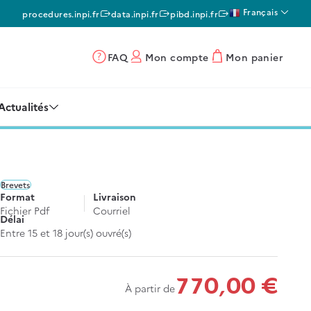
Français
procedures.inpi.fr
data.inpi.fr
pibd.inpi.fr
FAQ
Mon compte
Mon panier
Actualités
Brevets
Format
Livraison
Fichier Pdf
Courriel
Délai
Entre 15 et 18 jour(s) ouvré(s)
770,00 €
À partir de