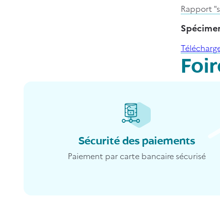
Rapport "s
Spécime
Format de 
Télécharge
Foi
Modalités l
Délai de li
Sécurité des paiements
Paiement par carte bancaire sécurisé