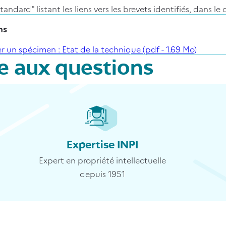
tandard" listant les liens vers les brevets identifiés, dan
ns
livraison :
PDF
r un spécimen : Etat de la technique (pdf - 1.69 Mo)
re aux questions
ivraison :
courriel
vraison :
livré en 15 jours ouvrés en moyenne pour une rech
Expertise INPI
Expert en propriété intellectuelle
depuis 1951