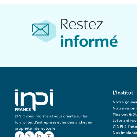
Restez
informé
L'Institut
Notre gouve
Notre vision 
Missions & St
L'INPI vous informe et vous oriente sur les
Lutte anti-c
formalités d’entreprises et les démarches en
L'INPI à l'int
propriété intellectuelle
Nos implanta