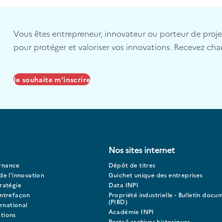
Vous êtes entrepreneur, innovateur ou porteur de projet 
pour protéger et valoriser vos innovations. Recevez cha
Je souhaite m’inscrire
Nos sites internet
rnance
Dépôt de titres
de l'innovation
Guichet unique des entreprises
ratégie
Data INPI
ontrefaçon
Propriété industrielle - Bulletin docu
(PIBD)
ernational
Académie INPI
tions
Portail archives historiques