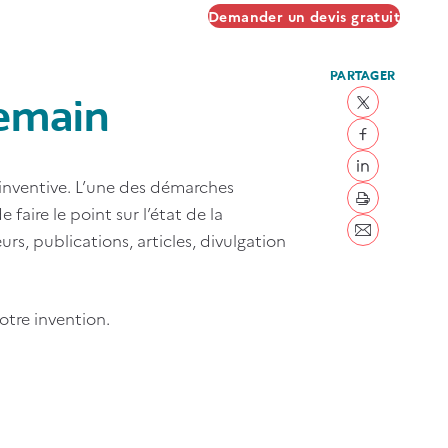
Demander un devis gratuit
PARTAGER
demain
Partager sur 
Partager sur
Partager sur 
 inventive. L’une des démarches
imprimer
aire le point sur l’état de la
s, publications, articles, divulgation
Envoyer par c
votre invention.