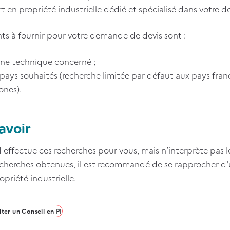
t en propriété industrielle dédié et spécialisé dans votre d
ts à fournir pour votre demande de devis sont :
ne technique concerné ;
s pays souhaités (recherche limitée par défaut aux pays f
ones).
re
avoir
enu
I effectue ces recherches pour vous, mais n’interprète pas les
cherches obtenues, il est recommandé de se rapprocher d'u
opriété industrielle.
ter un Conseil en PI