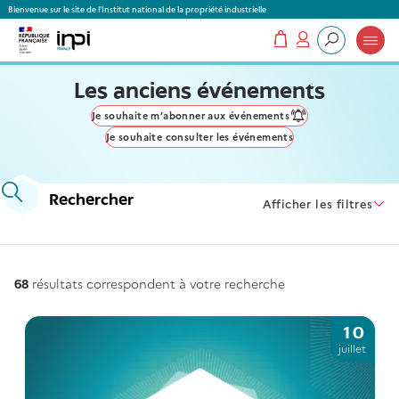
Panneau de gestion des cookies
Bienvenue sur le site de l'Institut national de la propriété industrielle
Mon panier
Mon compte
Que recherchez-vous ?
Les anciens événements
Je souhaite m’abonner aux événements
Je souhaite consulter les événements
Rechercher
Afficher les filtres
68
résultats correspondent à votre recherche
68
résultats correspondent à votre recherche
10
juillet