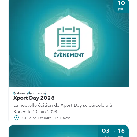
10
juin
Nationale
Normandie
Xport Day 2026
La nouvelle édition de Xport Day se déroulera à
Rouen le 10 juin 2026.
CCI Seine Estuaire - Le Havre
03
16
juin
juin