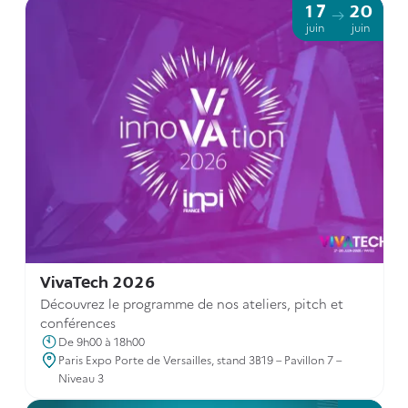
17
20
juin
juin
VivaTech 2026
Découvrez le programme de nos ateliers, pitch et
conférences
De 9h00 à 18h00
Paris Expo Porte de Versailles, stand 3B19 – Pavillon 7 –
Niveau 3