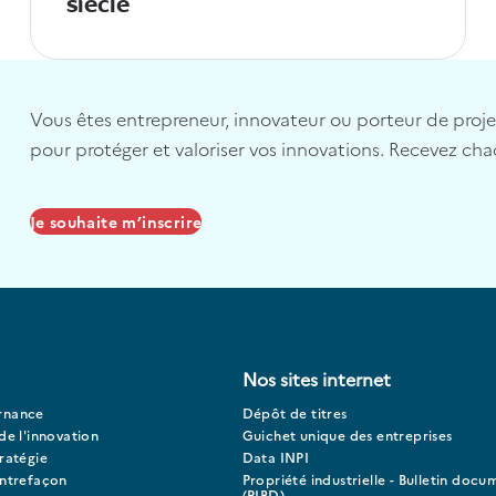
siècle
Vous êtes entrepreneur, innovateur ou porteur de projet 
pour protéger et valoriser vos innovations. Recevez cha
Je souhaite m’inscrire
Nos sites internet
rnance
Dépôt de titres
de l'innovation
Guichet unique des entreprises
ratégie
Data INPI
ontrefaçon
Propriété industrielle - Bulletin docu
(PIBD)