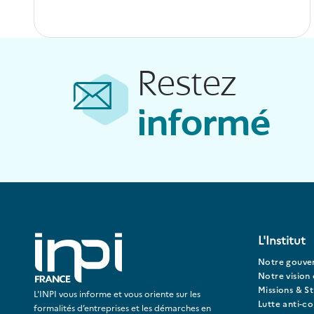
Restez
informé
L'Institut
Notre gouve
Notre vision 
Missions & St
L'INPI vous informe et vous oriente sur les
Lutte anti-c
formalités d’entreprises et les démarches en