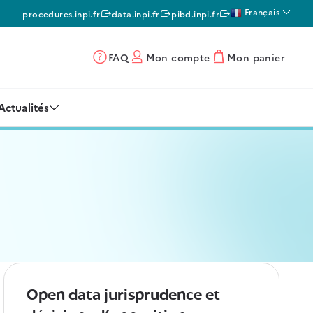
Français
procedures.inpi.fr
data.inpi.fr
pibd.inpi.fr
FAQ
Mon compte
Mon panier
Actualités
Open data jurisprudence et