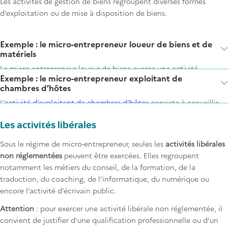
Les activités de gestion de biens regroupent diverses formes
d’exploitation ou de mise à disposition de biens.
Items
Exemple : le micro-entrepreneur loueur de biens et de
matériels
Le micro-entrepreneur loueur de biens exerce une activité
Exemple : le micro-entrepreneur exploitant de
consistant à mettre à disposition, contre rémunération, des biens
chambres d’hôtes
durables destinés à un usage répété. Ces biens peuvent être variés
L’
activité d’exploitant de chambres d’hôtes
consiste à accueillir
: articles de sport et de loisirs, mobilier événementiel, matériel
des voyageurs dans des chambres meublées situées au domicile
audiovisuel ou informatique, outils de bricolage, véhicules,
du loueur. Elle comprend obligatoirement la fourniture du petit-
Les activités libérales
vêtements ou encore œuvres d’art.
déjeuner, du linge de maison et l’entretien des chambres.
Sous le régime de micro-entrepreneur, seules les
activités libérales
non réglementées
peuvent être exercées. Elles regroupent
notamment les métiers du conseil, de la formation, de la
traduction, du coaching, de l’informatique, du numérique ou
encore l’activité d’écrivain public.
Attention
: pour exercer une activité libérale non réglementée, il
convient de justifier d’une qualification professionnelle ou d’un