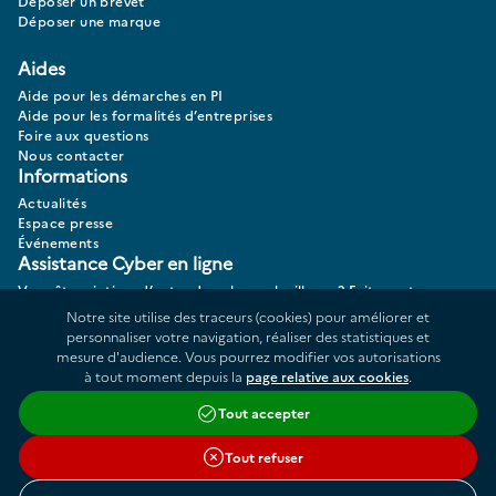
Déposer un brevet
Déposer une marque
Aides
Aide pour les démarches en PI
Aide pour les formalités d’entreprises
Foire aux questions
Nous contacter
Informations
Actualités
Espace presse
Événements
Assistance Cyber en ligne
Vous êtes victime d’actes de cybermalveillance? Faites votre
diagnostic 17CYBER.
Notre site utilise des traceurs (cookies) pour améliorer et
personnaliser votre navigation, réaliser des statistiques et
mesure d'audience. Vous pourrez modifier vos autorisations
à tout moment depuis la
page relative aux cookies
.
Données personnelles
Plan du site
Tout accepter
Répertoire des informations publiques
Accessibilité : partiellement conforme
Tout refuser
Cookies
Liens utiles
Conditions générales d'utilisation