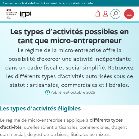
Panneau de gestion des cookies
Bienvenue sur le site de l'Institut national de la propriété industrielle
Mon panier
Mon compte
Que recherchez-vous ?
Les types d'activités possibles en
tant que micro-entrepreneur
Le régime de la micro-entreprise offre la
possibilité d’exercer une activité indépendante
dans un cadre fiscal et social simplifié. Retrouvez
les différents types d’activités autorisées sous ce
statut : artisanales, commerciales et libérales.
Publié le
24 octobre 2025
Les types d'activités éligibles
Le régime de micro-entreprise s’applique à
différents types
d’activités
, qu’elles soient artisanales, commerciales, d’agent
commercial, de gestion de biens, libérales ou mixtes.