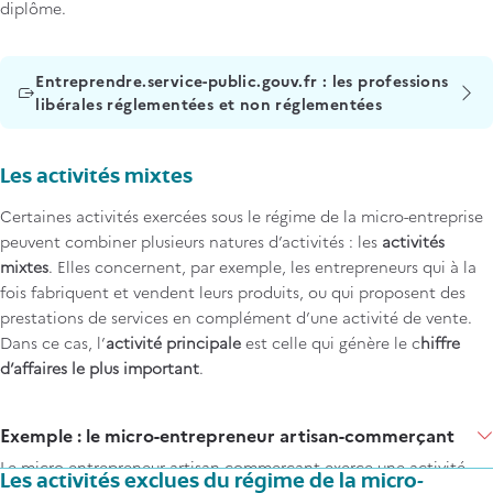
diplôme.
Titre
Entreprendre.service-public.gouv.fr : les professions
libérales réglementées et non réglementées
Les activités mixtes
Certaines activités exercées sous le régime de la micro-entreprise
peuvent combiner plusieurs natures d’activités : les
activités
mixtes
. Elles concernent, par exemple, les entrepreneurs qui à la
fois fabriquent et vendent leurs produits, ou qui proposent des
prestations de services en complément d’une activité de vente.
Dans ce cas, l’
activité principale
est celle qui génère le c
hiffre
d’affaires le plus important
.
Items
Exemple : le micro-entrepreneur artisan-commerçant
Le micro-entrepreneur artisan-commerçant exerce une activité
Les activités exclues du régime de la micro-
mixte, combinant à la fois une activité artisanale et une activité