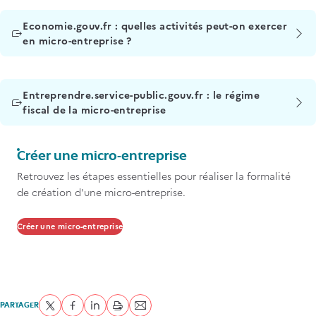
Titre
Economie.gouv.fr : quelles activités peut-on exercer
en micro-entreprise ?
Titre
Entreprendre.service-public.gouv.fr : le régime
fiscal de la micro-entreprise
Titre
Créer une micro-entreprise
Contenu
Retrouvez les étapes essentielles pour réaliser la formalité
de création d'une micro-entreprise.
Créer une micro-entreprise
PARTAGER
Partager sur Twitter
Partager sur Facebook
Partager sur LinkedIn
imprimer
Envoyer par courriel