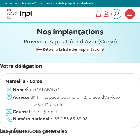
Panneau de gestion des cookies
Bienvenue sur le site de l'Institut national de la propriété industrielle
Mon panier
Mon compte
Que recherchez-vous ?
Nos implantations
Provence-Alpes-Côte d'Azur (Corse)
Retour à la liste des implantations
Votre délégation
Ville
Marseille - Corse
Nom :
Éric CATAPANO
Adresse :
INPI - Espace Gaymard - 2, place d'Arvieux -
13002 Marseille
Courriel :
paca@inpi.fr
Numéro national :
+33 1 56 65 89 98
Les informations générales
Uniquement sur rendez-vous