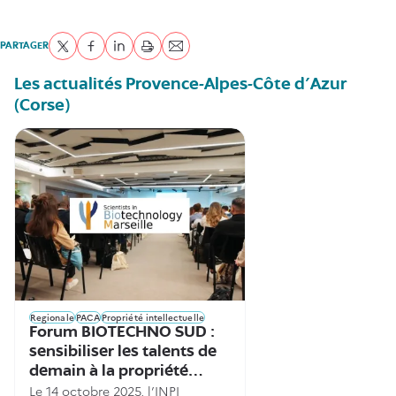
PARTAGER
Partager sur Twitter
Partager sur Facebook
Partager sur LinkedIn
imprimer
Envoyer par courriel
Les actualités
Provence-Alpes-Côte d'Azur
(Corse)
Regionale
PACA
Propriété intellectuelle
Forum BIOTECHNO SUD :
sensibiliser les talents de
demain à la propriété
Le 14 octobre 2025, l’INPI
industrielle