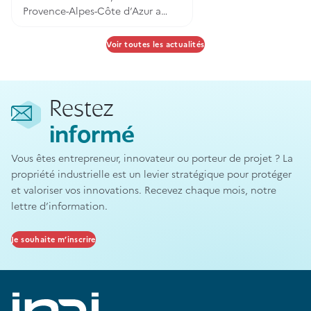
Provence-Alpes-Côte d’Azur a
participé au Forum BIOTECHNO
SUD, un événement dédié à
Voir toutes les actualités
l’orientation professionnelle des
doctorants, ingénieurs et
étudiants en master dans les
domaines des biotechnologies,
Restez
de la santé et de l’innovation. Ce
forum s’est tenu à Marseille, avec
informé
pour objectif d’informer les
jeunes chercheurs sur les
Vous êtes entrepreneur, innovateur ou porteur de projet ? La
débouchés professionnels après
propriété industrielle est un levier stratégique pour protéger
leur formation.
et valoriser vos innovations. Recevez chaque mois, notre
lettre d’information.
Je souhaite m’inscrire