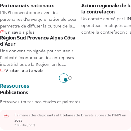
Partenariats nationaux
Action régionale de l
L’INPI conventionne avec des
la contrefaçon
Un comité animé par l’IN
partenaires d’envergure nationale pour
opérateurs impliqués dans
permettre de diffuser la culture de la
En savoir plus
contre la contrefaçon : l
propriété industrielle et améliorer
Région Sud Provence Alpes Côte
Douane et le CCEF Prove
l’accompagnement des entreprises sur
d’Azur
Côte d'Azur. Il est possibl
tout le territoire grâce aux actions
Une convention signée pour soutenir
comité en adressant un co
communes qui peuvent être menées
l'activité économique des entreprises
délégation régionale de l
sur cette thématique.
industrielles de la Région, en les
Visiter le site web
aidant à sécuriser et accélérer leur
développement en mobilisant le levier
Aller à l'élément 1
Aller à l'élément 2
de la propriété industrielle.
Ressources
Publications
Retrouvez toutes nos études et palmarès
Palmarès des déposants et titulaires de brevets auprès de l'INPI en
2025
2.33 Mo (.pdf)