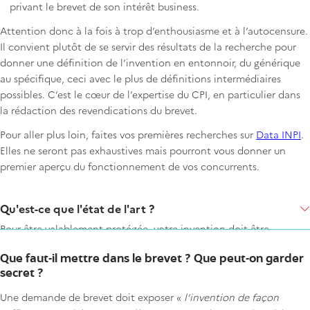
privant le brevet de son intérêt business.
Attention donc à la fois à trop d’enthousiasme et à l’autocensure.
Il convient plutôt de se servir des résultats de la recherche pour
donner une définition de l’invention en entonnoir, du générique
au spécifique, ceci avec le plus de définitions intermédiaires
possibles. C’est le cœur de l’expertise du CPI, en particulier dans
la rédaction des revendications du brevet.
Pour aller plus loin, faites vos premières recherches sur
Data INPI
.
Elles ne seront pas exhaustives mais pourront vous donner un
premier aperçu du fonctionnement de vos concurrents.
Items
Qu'est-ce que l'état de l'art ?
Pour être valablement protégée, votre invention doit être
nouvelle et inventive. L’une des démarches préalables nécessaires
Que faut-il mettre dans le brevet ? Que peut-on garder
au dépôt d’une demande de brevet est donc de faire le point sur
secret ?
l’état de la technique de votre invention (demandes de brevet ou
brevets antérieurs, publications, articles, divulgation sur internet,
Une demande de brevet doit exposer «
l’invention de façon
etc.).