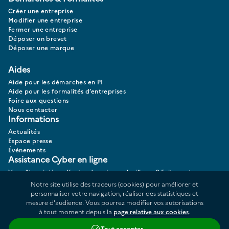
Créer une entreprise
Modifier une entreprise
Fermer une entreprise
Déposer un brevet
Déposer une marque
Aides
Aide pour les démarches en PI
Aide pour les formalités d’entreprises
Foire aux questions
Nous contacter
Informations
Actualités
Espace presse
Événements
Assistance Cyber en ligne
Vous êtes victime d’actes de cybermalveillance? Faites votre
diagnostic 17CYBER.
Notre site utilise des traceurs (cookies) pour améliorer et
personnaliser votre navigation, réaliser des statistiques et
mesure d'audience. Vous pourrez modifier vos autorisations
à tout moment depuis la
page relative aux cookies
.
Données personnelles
Plan du site
Tout accepter