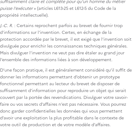
suffisamment claire et complète pour qu’un homme du métier
puisse l’exécuter
» (articles L613-25 et L612-5 du Code de la
En outre, afin de ne pas vous retrouver vous-même dans la
propriété intellectuelle).
position du contrefacteur si vous exploitez votre invention, vous
devez a minima identifier, s’il y en a, les brevets et demandes de
J.-C. R.
: Certains reprochent parfois au brevet de fournir trop
brevets françaises, européennes et internationales encore en
d’informations sur l’invention. Certes, en échange de la
vigueur (les 20 dernières années par mesure de sécurité) portant
protection accordée par le brevet, il est exigé que l’invention soit
sur des inventions identiques ou similaires.
divulguée pour enrichir les connaissances techniques générales.
Mais divulguer l’invention ne veut pas dire étaler au grand jour
l’ensemble des informations liées à son développement.
D’une façon pratique, il est généralement considéré qu’il suffit de
donner les informations permettant d’obtenir un prototype
fonctionnel permettant au lecteur du brevet de disposer de
suffisamment d’information pour reproduire un objet qui serait
couvert par la portée des revendications. Divulguer votre savoir-
faire ou vos secrets d’affaires n’est pas nécessaire. Vous pourrez
donc garder confidentielles les données qui vous permettent
d’avoir une exploitation la plus profitable dans le contexte de
votre outil de production et de votre modèle d’affaires.