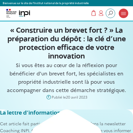
Panneau de gestion des cookies
Bienvenue sur le site de l'Institut national de la propriété industrielle
Mon panier
Mon compte
Que recherchez-vous ?
« Construire un brevet fort ? » La
préparation du dépôt : la clé d’une
protection efficace de votre
innovation
Si vous êtes au cœur de la réflexion pour
bénéficier d’un brevet fort, les spécialistes en
propriété industrielle sont là pour vous
accompagner dans cette démarche stratégique.
Publié le
20 avril 2023
La lettre d'information
Texte
Cet article fait partie des contenus envoyés dans la newsletter
Coaching INPI. Cette newsletter a pour objectif de vous informer