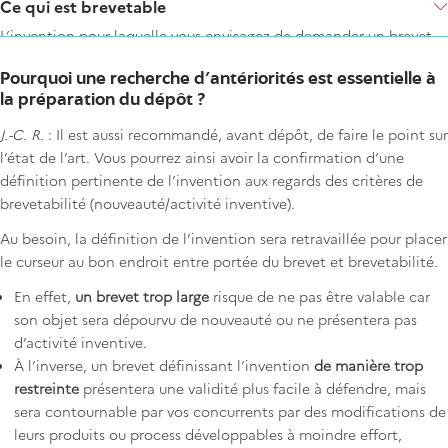
Items
Ce qui est brevetable
L’invention pour laquelle vous envisagez de demander un brevet
doit être non seulement une solution technique à un problème
Pourquoi une recherche d’antériorités est essentielle à
technique, mais doit également être nouvelle, impliquer une
la préparation du dépôt ?
activité inventive et être susceptible d’application industrielle.
J.-C. R.
: Il est aussi recommandé, avant dépôt, de faire le point sur
l’état de l’art. Vous pourrez ainsi avoir la confirmation d’une
En savoir plus :
les critères de brevetabilité
définition pertinente de l’invention aux regards des critères de
brevetabilité (nouveauté/activité inventive).
Au besoin, la définition de l’invention sera retravaillée pour placer
le curseur au bon endroit entre portée du brevet et brevetabilité.
En effet,
un brevet trop large
risque de ne pas être valable car
son objet sera dépourvu de nouveauté ou ne présentera pas
d’activité inventive.
À l’inverse, un brevet définissant l’invention
de manière trop
restreinte
présentera une validité plus facile à défendre, mais
sera contournable par vos concurrents par des modifications de
leurs produits ou process développables à moindre effort,