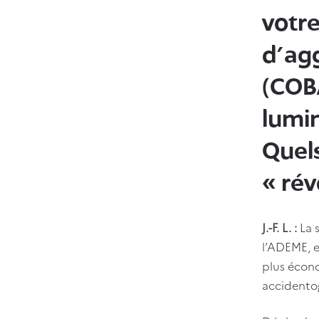
votr
d'ag
(COBA
lumi
Quel
« rév
J.-F. L. :
La 
l’ADEME, en
plus écono
accidento