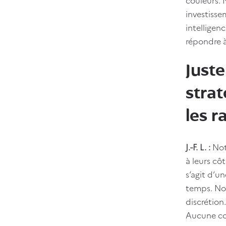
investisse
intelligen
répondre 
Juste
strat
les r
J.-F. L. :
Not
à leurs cô
s’agit d’u
temps. Nou
discrétion
Aucune con