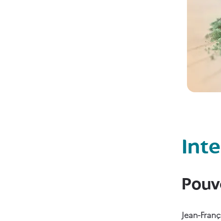
Int
Pouv
Jean-Franç