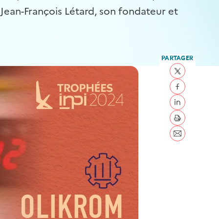
Jean-François Létard, son fondateur et
PARTAGER
Partager sur 
Partager sur
Partager sur 
imprimer
Envoyer par c