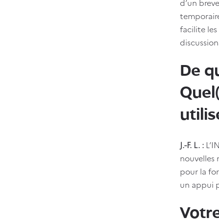
d’un breve
temporaire
facilite l
discussions
De qu
Quel(
utilis
J.-F. L. :
L’I
nouvelles
pour la fo
un appui p
Votr