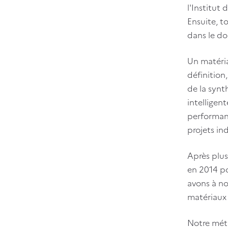
l'Institut
Ensuite, t
dans le do
Un matéria
définition
de la synt
intelligen
performan
projets ind
Après plus
en 2014 p
avons à no
matériaux 
Notre méti