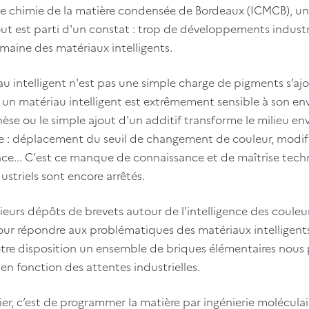
 de chimie de la matière condensée de Bordeaux (ICMCB), u
out est parti d'un constat : trop de développements industrie
maine des matériaux intelligents.
u intelligent n'est pas une simple charge de pigments s’aj
, un matériau intelligent est extrêmement sensible à son en
hèse ou le simple ajout d'un additif transforme le milieu en
te : déplacement du seuil de changement de couleur, modifi
ce... C'est ce manque de connaissance et de maîtrise tec
ustriels sont encore arrêtés.
ieurs dépôts de brevets autour de l'intelligence des couleurs
our répondre aux problématiques des matériaux intelligen
tre disposition un ensemble de briques élémentaires nous 
en fonction des attentes industrielles.
er, c’est de programmer la matière par ingénierie molécula