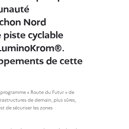
munauté
achon Nord
piste cyclable
e LuminoKrom®.
oppements de cette
 programme « Route du Futur » de
nfrastructures de demain, plus sûres,
t de sécuriser les zones