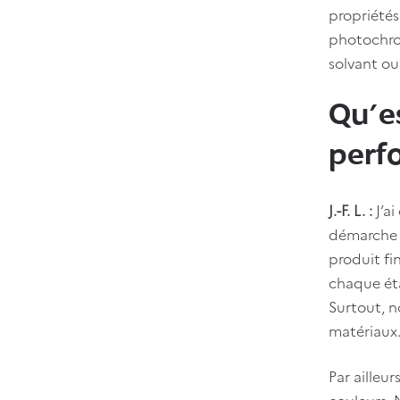
propriétés
photochrom
solvant ou
Qu’e
perfo
J.-F. L. :
J’ai
démarche d
produit fi
chaque éta
Surtout, n
matériaux
Par ailleu
couleurs. 