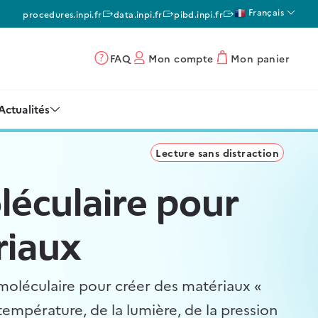
Français
procedures.inpi.fr
data.inpi.fr
pibd.inpi.fr
FAQ
Mon compte
Mon panier
Actualités
Lecture sans distraction
oléculaire pour
riaux
e moléculaire pour créer des matériaux «
température, de la lumière, de la pression