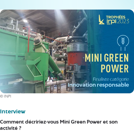
© INPI
Interview
Comment décririez-vous Mini Green Power et son
activité ?