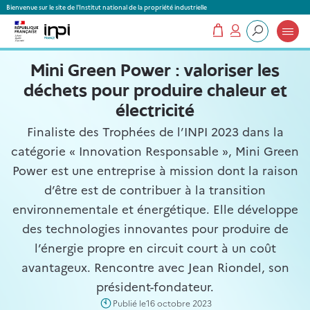
Panneau de gestion des cookies
Bienvenue sur le site de l'Institut national de la propriété industrielle
Mon panier
Mon compte
Que recherchez-vous ?
Mini Green Power : valoriser les
déchets pour produire chaleur et
électricité
Finaliste des Trophées de l’INPI 2023 dans la
catégorie « Innovation Responsable », Mini Green
Power est une entreprise à mission dont la raison
d’être est de contribuer à la transition
environnementale et énergétique. Elle développe
des technologies innovantes pour produire de
l’énergie propre en circuit court à un coût
avantageux. Rencontre avec Jean Riondel, son
président-fondateur.
Publié le
16 octobre 2023