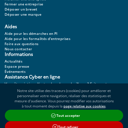
Fermer une entreprise
Déposer un brevet
Déposer une marque
Aides
Aide pour les démarches en PI
Aide pour les formalités d’entreprises
Foire aux questions
Nous contacter
Informations
Actualités
Espace presse
Événements
Assistance Cyber en ligne
Vous êtes victime d’actes de cybermalveillance? Faites votre
diagnostic 17CYBER.
Notre site utilise des traceurs (cookies) pour améliorer et
personnaliser votre navigation, réaliser des statistiques et
mesure d'audience. Vous pourrez modifier vos autorisations
à tout moment depuis la
page relative aux cookies
.
Données personnelles
Plan du site
Tout accepter
Répertoire des informations publiques
Accessibilité : partiellement conforme
Tout refuser
Cookies