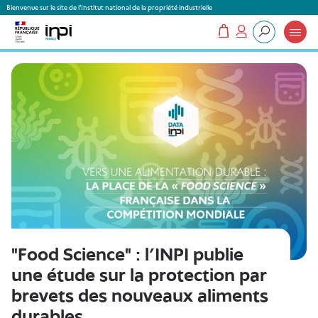
Panneau de gestion des cookies
Bienvenue sur le site de l'Institut national de la propriété industrielle
Mon panier
Mon compte
Que recherchez-vous ?
"Food Science" : l'INPI publie
une étude sur la protection par
brevets des nouveaux aliments
durables