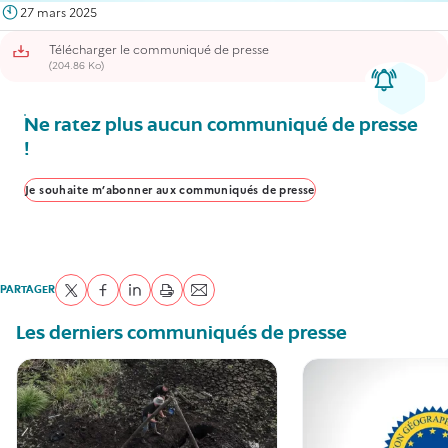
27 mars 2025
Télécharger le communiqué de presse
(204.86 Ko)
Ne ratez plus aucun communiqué de presse
!
Je souhaite m’abonner aux communiqués de presse
PARTAGER
Partager sur Twitter
Partager sur Facebook
Partager sur LinkedIn
imprimer
Envoyer par courriel
Les derniers communiqués de presse