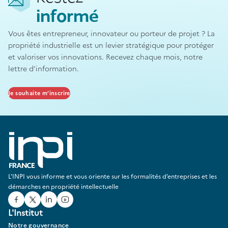
informé
Vous êtes entrepreneur, innovateur ou porteur de projet ? La
propriété industrielle est un levier stratégique pour protéger
et valoriser vos innovations. Recevez chaque mois, notre
lettre d’information.
Je souhaite m’inscrire
L'INPI vous informe et vous oriente sur les formalités d’entreprises et les
démarches en propriété intellectuelle
Facebook
Twitter
Linked In
Youtube
L'Institut
Notre gouvernance