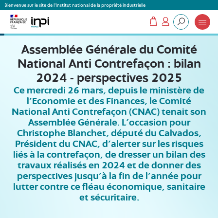
Panneau de gestion des cookies
Bienvenue sur le site de l'Institut national de la propriété industrielle
Mon panier
Mon compte
Que recherchez-vous ?
Assemblée Générale du Comité
National Anti Contrefaçon : bilan
2024 - perspectives 2025
Ce mercredi 26 mars, depuis le ministère de
l’Economie et des Finances, le Comité
National Anti Contrefaçon (CNAC) tenait son
Assemblée Générale. L’occasion pour
Christophe Blanchet, député du Calvados,
Président du CNAC, d’alerter sur les risques
liés à la contrefaçon, de dresser un bilan des
travaux réalisés en 2024 et de donner des
perspectives jusqu’à la fin de l’année pour
lutter contre ce fléau économique, sanitaire
et sécuritaire.