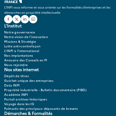
conditions indiquées au jour du dépôt.
L'INPI vous informe et vous oriente sur les formalités d’entreprises et les
démarches en propriété intellectuelle
Dans notre cas pratique :
Facebook
Twitter
Linked In
Youtube
La banque et la startup avaient prévu l’entiercement du code
L'Institut
source.
Notre gouvernance
Lorsque la startup a fermé, la banque a pu accéder aux fichiers
Notre vision de l'innovation
déposés et poursuivre l’exploitation du logiciel sans
Missions & Stratégie
interruption.
Lutte anti-contrefaçon
L'INPI à l'international
Les étapes clés du service d’entiercement
Nos implantations
Annuaire des Conseils en PI
Dépôt des documents
Nous rejoindre
Nos sites internet
La
startup dépose son code source et sa documentation
sur le site
Dépôt de titres
procédures.inpi.fr.
Guichet unique des entreprises
Data INPI
Choix des modalités de la convention d’entiercement
Propriété industrielle - Bulletin documentaire (PIBD)
Académie INPI
La startup choisit :
Portail archives historiques
Voyage dans les IG
Les
bénéficiaires
donc la banque ;
Palmarès des principaux déposants de brevets
La
durée de conservation des documents
(5, 10, 15 ou 20 ans) ;
Démarches & Formalités