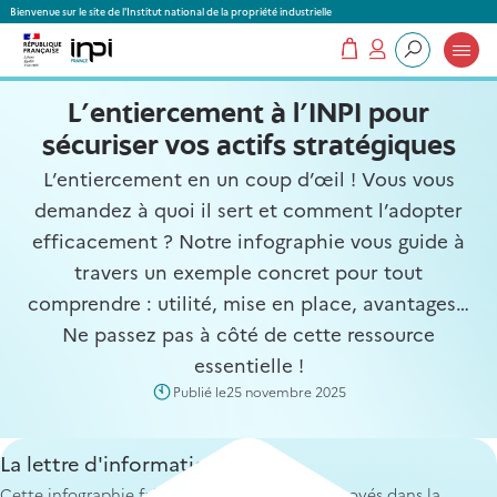
Panneau de gestion des cookies
Bienvenue sur le site de l'Institut national de la propriété industrielle
Mon panier
Mon compte
Que recherchez-vous ?
L'entiercement à l'INPI pour
sécuriser vos actifs stratégiques
L’entiercement en un coup d’œil ! Vous vous
demandez à quoi il sert et comment l’adopter
efficacement ? Notre infographie vous guide à
travers un exemple concret pour tout
comprendre : utilité, mise en place, avantages…
Ne passez pas à côté de cette ressource
essentielle !
Publié le
25 novembre 2025
La lettre d'information
Texte
Cette infographie fait partie des contenus envoyés dans la