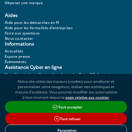
Déposer une marque
Aides
Aide pour les démarches en PI
Aide pour les formalités d’entreprises
Foire aux questions
Nous contacter
Informations
Actualités
Espace presse
Événements
Assistance Cyber en ligne
Vous êtes victime d’actes de cybermalveillance? Faites votre
diagnostic 17CYBER.
Notre site utilise des traceurs (cookies) pour améliorer et
personnaliser votre navigation, réaliser des statistiques et
mesure d'audience. Vous pourrez modifier vos autorisations
à tout moment depuis la
page relative aux cookies
.
Données personnelles
Plan du site
Tout accepter
Répertoire des informations publiques
Accessibilité : partiellement conforme
Tout refuser
Cookies
Liens utiles
Conditions générales d'utilisation
Paramétrer