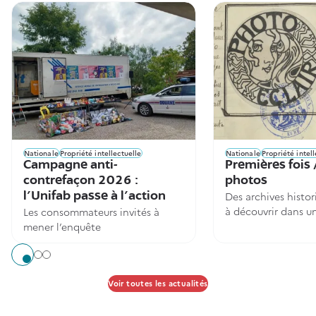
Nationale
Propriété intellectuelle
Nationale
Propriété intell
Campagne anti-
Premières fois 
contrefaçon 2026 :
photos
Des archives histor
l’Unifab passe à l’action
à découvrir dans u
Les consommateurs invités à
exposition, à Montp
mener l’enquête
Aller à l'élément 1
Aller à l'élément 2
Aller à l'élément 3
Voir toutes les actualités